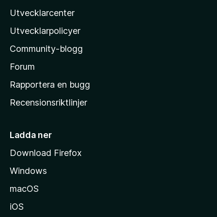
z
Utvecklarcenter
i
l
Utvecklarpolicyer
l
Community-blogg
a
s
Forum
h
Rapportera en bugg
e
Recensionsriktlinjer
m
s
i
Ladda ner
d
Download Firefox
a
Windows
macOS
iOS