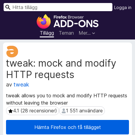
S
Logga in
ö
W
k
e
b
Tillägg
Teman
Mer…
b
l
M
ä
e
tweak: mock and modify
t
s
a
a
HTTP requests
d
r
a
t
av
tweak
t
i
a
tweak allows you to mock and modify HTTP requests
l
f
without leaving the browser
l
ö
4.1 (28 recensioner)
1 551 användare
4.1 (28 recensioner)
1 551 användare
r
ä
t
g
i
g
Hämta Firefox och få tillägget
l
f