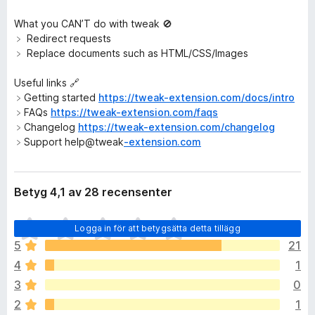
What you CAN’T do with tweak 🚫
﹥ Redirect requests
﹥ Replace documents such as HTML/CSS/Images
Useful links 🔗
﹥Getting started
https://tweak-extension.com/docs/intro
﹥FAQs
https://tweak-extension.com/faqs
﹥Changelog
https://tweak-extension.com/changelog
﹥Support help@tweak
-extension.com
Betyg 4,1 av 28 recensenter
D
Logga in för att betygsätta detta tillägg
e
5
21
t
4
1
f
i
3
0
n
2
1
n