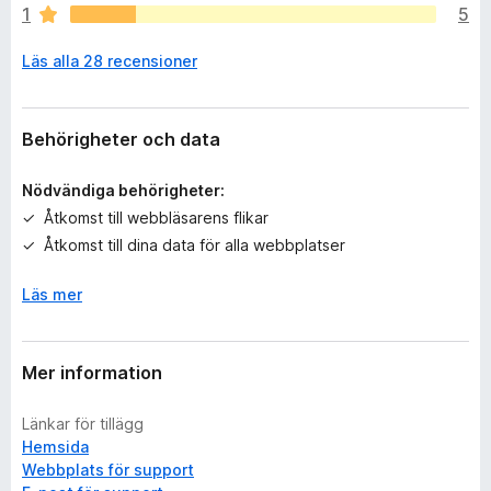
1
5
s
i
Läs alla 28 recensioner
n
g
a
b
Behörigheter och data
e
t
Nödvändiga behörigheter:
y
Åtkomst till webbläsarens flikar
g
Åtkomst till dina data för alla webbplatser
ä
n
Läs mer
Mer information
Länkar för tillägg
Hemsida
Webbplats för support