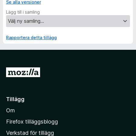
Se alla versioner
Lägg till i samling
Rapportera detta tillägg
G
å
t
i
Tillägg
l
Om
l
M
Firefox tilläggsblogg
o
Verkstad för tillägg