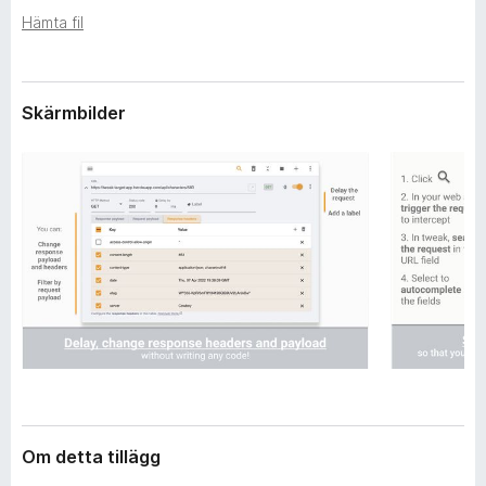
l
ö
Hämta fil
ä
r
g
F
g
i
Skärmbilder
r
e
f
o
x
Om detta tillägg