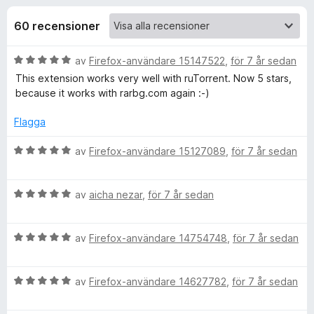
i
,
ö
2
60 recensioner
r
o
a
F
v
B
av
Firefox-användare 15147522
,
för 7 år sedan
i
n
5
e
This extension works very well with ruTorrent. Now 5 stars,
r
t
because it works with rarbg.com again :-)
e
e
y
f
g
Flagga
o
r
s
x
a
B
av
Firefox-användare 15127089
,
för 7 år sedan
t
e
f
t
t
5
B
y
av
aicha nezar
,
för 7 år sedan
ö
a
e
g
v
t
s
r
5
B
y
av
Firefox-användare 14754748
,
för 7 år sedan
a
e
g
t
t
s
T
t
B
y
av
Firefox-användare 14627782
,
för 7 år sedan
a
5
e
g
t
a
o
t
s
t
v