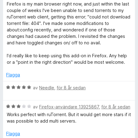
y
a
4
Firefox is my main browser right now, and just within the last
g
t
a
couple of weeks I've been unable to send torrents to my
s
t
v
ruTorrent web client, getting this error; "could not download
a
4
5
torrent file: 404". I've made some modifications to
t
a
about:config recently, and wondered if one of those
t
v
changes had caused the problem. I revisited the changes
4
5
and have toggled changes on/ off to no avail.
a
v
I'd really like to keep using this add-on in Firefox. Any help
5
or a "point in the right direction" would be most welcome.
Flagga
B
av
Needle
,
för 8 år sedan
e
t
B
y
av
Firefox-användare 13925867
,
för 8 år sedan
e
g
Works perfect with ruTorrent. But it would get more stars if it
t
s
was possible to add multi servers.
y
a
g
t
Flagga