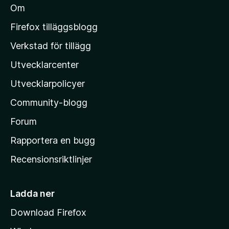
Om
l
M
Firefox tilläggsblogg
o
Verkstad för tillägg
z
Utvecklarcenter
i
l
Utvecklarpolicyer
l
Community-blogg
a
s
Forum
h
Rapportera en bugg
e
Recensionsriktlinjer
m
s
i
Ladda ner
d
Download Firefox
a