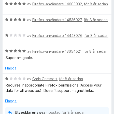
B
y
av
Firefox-användare 14603932
,
för 8 år sedan
a
5
5
r
e
g
t
a
t
s
t
v
B
y
r
av
Firefox-användare 14536027
,
för 8 år sedan
a
5
5
e
g
t
a
t
s
t
v
e
B
y
av
Firefox-användare 14443076
,
för 8 år sedan
a
5
5
e
g
t
a
n
t
s
t
v
B
y
av
Firefox-användare 13654521
,
för 8 år sedan
a
5
5
e
t
g
t
a
Super amigable.
t
s
t
v
y
a
5
5
Flagga
t
g
t
a
s
t
v
B
av
Chris Grimmett
,
för 8 år sedan
o
a
1
5
e
Requires inappropriate Firefox permissions (Access your
t
a
t
data for all websites). Doesn't support magnet links.
W
t
v
y
5
5
g
Flagga
a
s
e
v
a
Utvecklarens svar
postad
för 8 år sedan