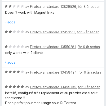
s
t
a
5
B
av
Firefox-användare 13829526
,
för 8 år sedan
t
a
e
Doesn't work with Magnet links
t
v
t
3
5
y
Flagga
a
g
v
s
B
av
Firefox-användare 12453511
,
för 8 år sedan
5
a
e
t
t
t
B
y
av
Firefox-användare 13559281
,
för 9 år sedan
2
e
g
only works with 2 clients
a
t
s
v
y
a
Flagga
5
g
t
s
t
B
av
Firefox-användare 13458494
,
för 9 år sedan
a
2
e
t
a
t
t
v
B
y
av
Firefox-användare 13499185
,
för 9 år sedan
1
5
e
g
Installé, configuré très rapidement et au premier essai tout
a
t
s
fonctionne !!
v
y
a
Donc parfait pour mon usage sous RuTorrent