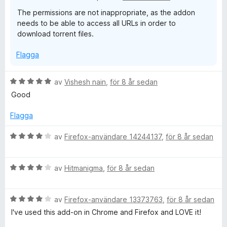
5
t
b
The permissions are not inappropriate, as the addon
t
needs to be able to access all URLs in order to
1
download torrent files.
a
v
Flagga
5
B
av
Vishesh nain
,
för 8 år sedan
e
Good
t
y
Flagga
g
s
B
av
Firefox-användare 14244137
,
för 8 år sedan
a
e
t
t
t
B
y
av
Hitmanigma
,
för 8 år sedan
5
e
g
a
t
s
v
B
y
av
Firefox-användare 13373763
,
för 8 år sedan
a
5
e
g
t
I've used this add-on in Chrome and Firefox and LOVE it!
t
s
t