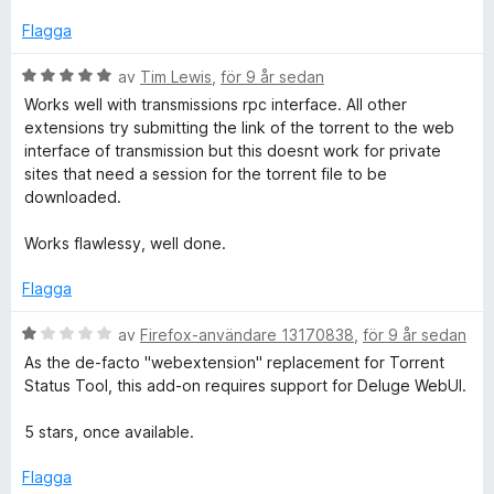
5
g
t
s
t
Flagga
a
4
t
a
B
av
Tim Lewis
,
för 9 år sedan
t
v
e
Works well with transmissions rpc interface. All other
5
5
t
extensions try submitting the link of the torrent to the web
a
y
interface of transmission but this doesnt work for private
v
g
sites that need a session for the torrent file to be
5
s
downloaded.
a
t
Works flawlessy, well done.
t
5
Flagga
a
v
B
av
Firefox-användare 13170838
,
för 9 år sedan
5
e
As the de-facto "webextension" replacement for Torrent
t
Status Tool, this add-on requires support for Deluge WebUI.
y
g
5 stars, once available.
s
a
Flagga