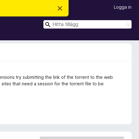
Logga in
A
v
v
S
i
S
s
ö
ö
a
k
k
d
e
t
t
a
m
e
d
ensions try submitting the link of the torrent to the web
d
e
 sites that need a session for the torrent file to be
l
a
n
d
e