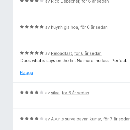
B
av
Rico Liebscher
,
för 6 år sedan
5
s
e
a
a
t
v
t
y
5
t
g
B
av
huynh gia hoa
,
för 6 år sedan
4
s
e
a
a
t
v
t
y
5
t
g
B
av
Reloadfast
,
för 6 år sedan
4
s
e
Does what is says on the tin. No more, no less. Perfect.
a
a
t
v
t
y
Flagga
5
t
g
5
s
a
a
B
av
silva
,
för 6 år sedan
v
t
e
5
t
t
5
y
a
g
B
av
A.v.n.s surya pavan kumar
,
för 7 år seda
v
s
e
5
a