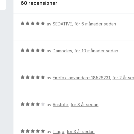
v
60 recensioner
5
B
av
SEDATIVE
,
för 6 månader sedan
e
t
y
g
B
av
Damocles
,
för 10 månader sedan
s
e
a
t
t
y
t
g
B
av
Firefox-användare 18526231
,
för 2 år s
5
s
e
a
a
t
v
t
y
5
t
g
B
av
Aristote
,
för 3 år sedan
5
s
e
a
a
t
v
t
y
5
t
g
B
av
Tiago
,
för 3 år sedan
5