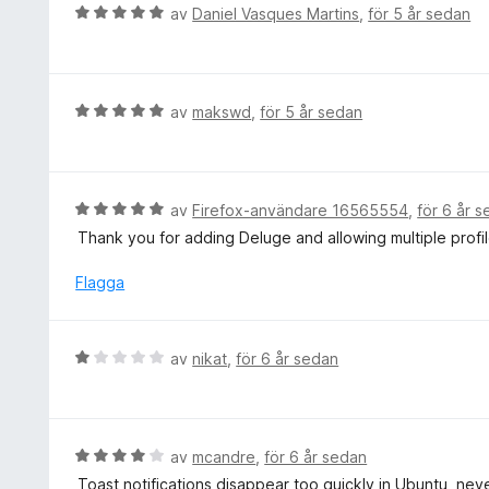
a
B
av
Daniel Vasques Martins
,
för 5 år sedan
v
t
e
5
t
t
4
y
a
g
B
av
makswd
,
för 5 år sedan
v
s
e
5
a
t
t
y
t
g
B
av
Firefox-användare 16565554
,
för 6 år 
5
s
e
Thank you for adding Deluge and allowing multiple profile
a
a
t
v
t
y
Flagga
5
t
g
5
s
a
a
B
av
nikat
,
för 6 år sedan
v
t
e
5
t
t
5
y
a
g
B
av
mcandre
,
för 6 år sedan
v
s
e
5
Toast notifications disappear too quickly in Ubuntu, neve