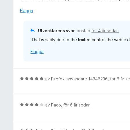
a
t
t
y
Flagga
t
g
1
s
a
a
Utvecklarens svar
postad
för 4 år sedan
v
t
5
That is sadly due to the limited control the web ext
t
4
Flagga
a
v
5
B
av
Firefox-användare 14346236
,
för 6 år s
e
t
y
g
B
av
Paco
,
för 6 år sedan
s
e
a
t
t
y
t
g