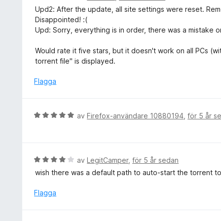
5
s
e
Upd2: After the update, all site settings were reset. R
a
a
t
Disappointed! :(
v
t
y
Upd: Sorry, everything is in order, there was a mistake o
5
t
g
5
s
Would rate it five stars, but it doesn't work on all PCs (
a
a
torrent file" is displayed.
v
t
5
t
Flagga
3
a
v
B
av
Firefox-användare 10880194
,
för 5 år s
5
e
t
y
g
B
av
LegitCamper
,
för 5 år sedan
s
e
wish there was a default path to auto-start the torrent t
a
t
t
y
Flagga
t
g
5
s
a