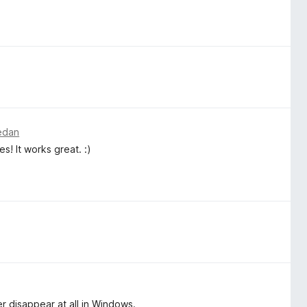
sedan
s! It works great. :)
r disappear at all in Windows.