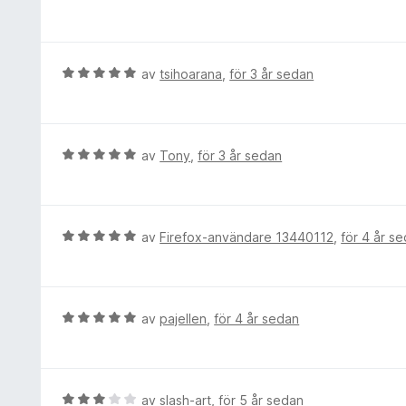
s
e
a
a
t
v
t
y
5
t
g
B
av
tsihoarana
,
för 3 år sedan
4
s
e
a
a
t
v
t
y
5
t
g
B
av
Tony
,
för 3 år sedan
5
s
e
a
a
t
v
t
y
5
t
g
B
av
Firefox-användare 13440112
,
för 4 år s
5
s
e
a
a
t
v
t
y
5
t
g
B
av
pajellen
,
för 4 år sedan
5
s
e
a
a
t
v
t
y
5
t
g
B
av
slash-art
,
för 5 år sedan