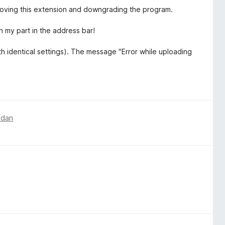
emoving this extension and downgrading the program.
n my part in the address bar!
with identical settings). The message "Error while uploading
edan
o