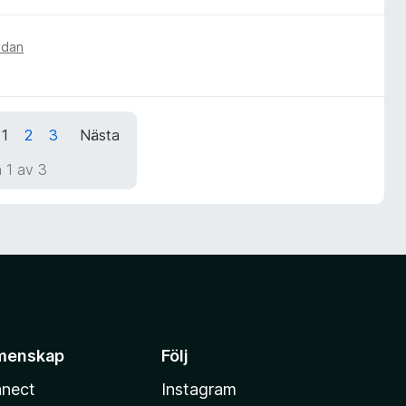
edan
1
2
3
Nästa
 1 av 3
menskap
Följ
nect
Instagram