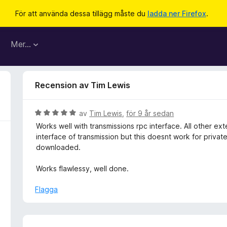
För att använda dessa tillägg måste du
ladda ner Firefox
.
Mer…
Recension av Tim Lewis
B
av
Tim Lewis
,
för 9 år sedan
e
Works well with transmissions rpc interface. All other ext
t
interface of transmission but this doesnt work for private
y
downloaded.
g
s
Works flawlessy, well done.
a
t
Flagga
t
5
a