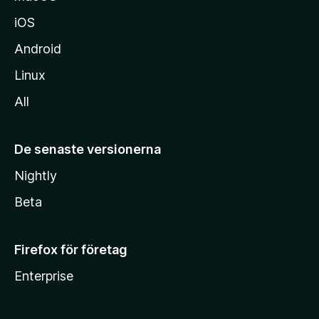
iOS
Android
Linux
All
De senaste versionerna
Nightly
Beta
Firefox för företag
Enterprise