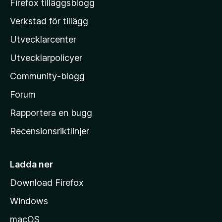
M
Firefox tilläggsblogg
o
Verkstad för tillägg
z
Utvecklarcenter
i
l
Utvecklarpolicyer
l
Community-blogg
a
s
Forum
h
Rapportera en bugg
e
Recensionsriktlinjer
m
s
i
Ladda ner
d
Download Firefox
a
Windows
macOS