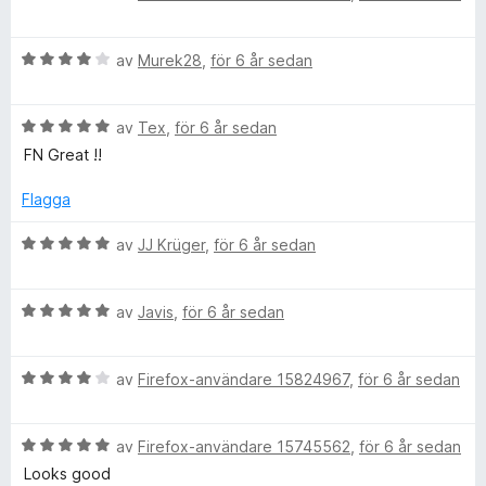
e
e
g
t
a
t
s
t
v
B
y
av
Murek28
,
för 6 år sedan
a
5
5
s
e
g
t
a
t
s
t
v
T
B
y
av
Tex
,
för 6 år sedan
a
1
5
e
g
t
a
FN Great !!
o
t
s
t
v
y
a
5
5
Flagga
g
t
a
n
s
t
v
B
av
JJ Krüger
,
för 6 år sedan
a
4
5
e
g
t
a
t
t
v
B
y
av
Javis
,
för 6 år sedan
u
5
5
e
g
a
t
s
v
B
y
e
av
Firefox-användare 15824967
,
för 6 år sedan
a
5
e
g
t
t
s
t
B
y
av
Firefox-användare 15745562
,
för 6 år sedan
a
5
e
g
t
a
Looks good