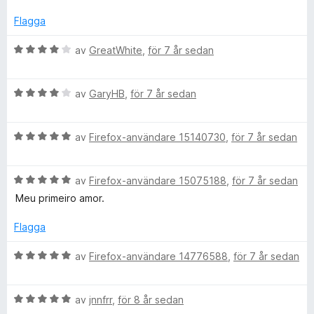
t
s
t
v
y
a
5
5
Flagga
g
t
a
s
t
v
B
av
GreatWhite
,
för 7 år sedan
a
4
5
e
t
a
t
t
v
B
y
av
GaryHB
,
för 7 år sedan
5
5
e
g
a
t
s
v
B
y
av
Firefox-användare 15140730
,
för 7 år sedan
a
5
e
g
t
t
s
t
B
y
av
Firefox-användare 15075188
,
för 7 år sedan
a
4
e
g
t
a
Meu primeiro amor.
t
s
t
v
y
a
4
5
Flagga
g
t
a
s
t
v
B
av
Firefox-användare 14776588
,
för 7 år sedan
a
5
5
e
t
a
t
t
v
B
y
av
jnnfrr
,
för 8 år sedan
5
5
e