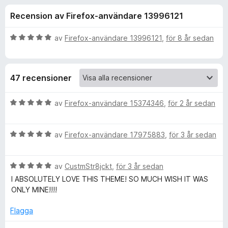
i
,
ö
Recension av Firefox-användare 13996121
5
r
o
a
F
v
B
av
Firefox-användare 13996121
,
för 8 år sedan
i
n
5
e
r
t
y
e
e
47 recensioner
g
f
s
o
r
a
B
av
Firefox-användare 15374346
,
för 2 år sedan
x
t
e
f
t
t
5
B
y
av
Firefox-användare 17975883
,
för 3 år sedan
a
e
g
ö
v
t
s
5
B
y
av
CustmStr8jckt
,
för 3 år sedan
a
r
e
g
t
I ABSOLUTELY LOVE THIS THEME! SO MUCH WISH IT WAS
t
s
t
ONLY MINE!!!!
R
y
a
5
g
t
a
Flagga
o
s
t
v