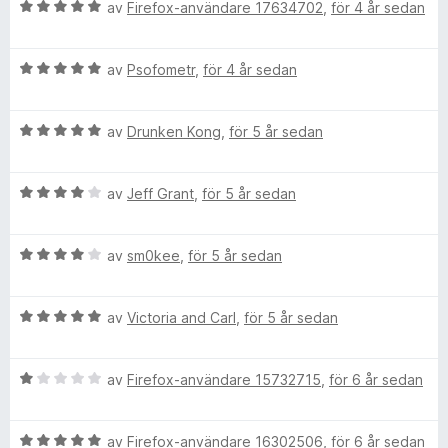
a
5
5
B
av
Firefox-användare 17634702
,
för 4 år sedan
t
a
e
l
t
v
t
5
5
B
y
av
Psofometr
,
för 4 år sedan
l
a
e
g
v
t
s
i
5
B
y
av
Drunken Kong
,
för 5 år sedan
a
e
g
t
t
s
n
t
B
y
av
Jeff Grant
,
för 5 år sedan
a
5
e
g
t
a
g
t
s
t
v
B
y
av
sm0kee
,
för 5 år sedan
a
5
5
S
e
g
t
a
t
s
t
v
B
y
t
av
Victoria and Carl
,
för 5 år sedan
a
5
5
e
g
t
a
t
s
t
v
o
B
y
av
Firefox-användare 15732715
,
för 6 år sedan
a
4
5
e
g
t
a
n
t
s
t
v
B
y
av
Firefox-användare 16302506
,
för 6 år sedan
a
4
5