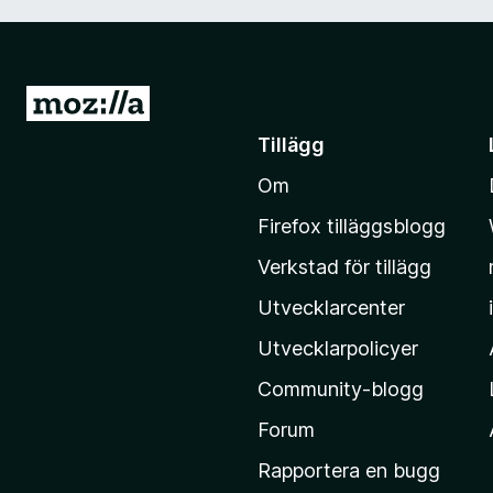
G
å
Tillägg
t
Om
i
l
Firefox tilläggsblogg
l
Verkstad för tillägg
M
o
Utvecklarcenter
z
Utvecklarpolicyer
i
Community-blogg
l
l
Forum
a
Rapportera en bugg
s