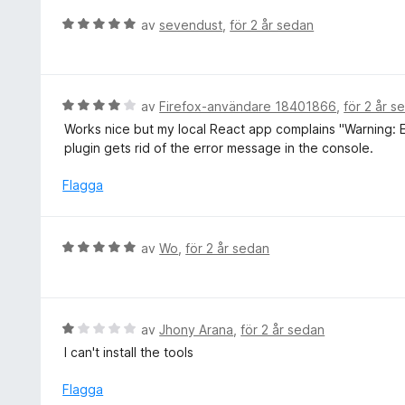
t
g
B
av
sevendust
,
för 2 år sedan
5
s
e
a
a
t
v
t
y
5
t
g
B
av
Firefox-användare 18401866
,
för 2 år s
5
s
e
Works nice but my local React app complains "Warning: Ext
a
a
t
plugin gets rid of the error message in the console.
v
t
y
5
t
g
Flagga
5
s
a
a
v
t
B
av
Wo
,
för 2 år sedan
5
t
e
4
t
a
y
v
g
B
av
Jhony Arana
,
för 2 år sedan
5
s
e
I can't install the tools
a
t
t
y
Flagga
t
g