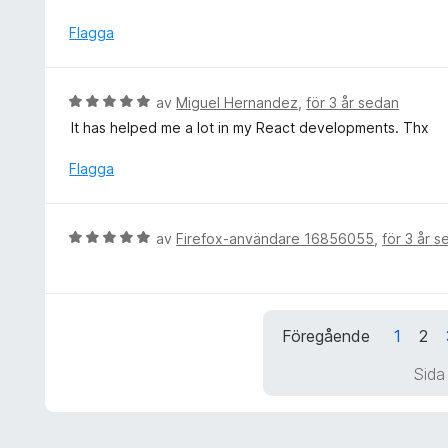
t
5
y
Flagga
a
g
v
s
5
a
B
av
Miguel Hernandez
,
för 3 år sedan
t
e
It has helped me a lot in my React developments. Thx
t
t
2
y
Flagga
a
g
v
s
5
a
B
av
Firefox-användare 16856055
,
för 3 år 
t
e
t
t
5
y
a
g
v
Föregående
1
2
s
5
a
Sida
t
t
5
a