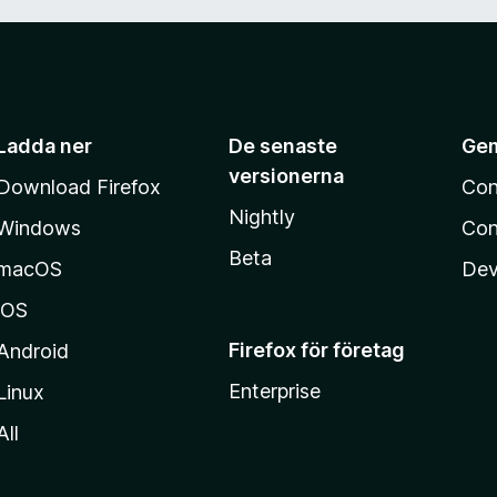
v
5
Ladda ner
De senaste
Ge
versionerna
Download Firefox
Con
Nightly
Windows
Con
Beta
macOS
Dev
iOS
Firefox för företag
Android
Enterprise
Linux
All