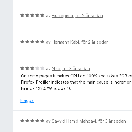
5
s
a
a
B
av
Екатерина
,
för 2 år sedan
v
t
e
5
t
t
1
y
a
g
B
av
Hermann Käbi
,
för 2 år sedan
v
s
e
5
a
t
t
y
t
g
B
av
Nisa
,
för 3 år sedan
5
s
e
On some pages it makes CPU go 100% and takes 3GB o
a
a
t
Firefox Profiler indicates that the main cause is Increme
v
t
y
Firefox 122.0/Windows 10
5
t
g
5
s
Flagga
a
a
v
t
5
t
B
av
Sayyid Hamid Mahdavi
,
för 3 år sedan
3
e
a