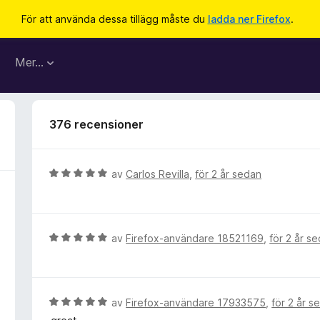
För att använda dessa tillägg måste du
ladda ner Firefox
.
Mer…
376 recensioner
B
av
Carlos Revilla
,
för 2 år sedan
e
t
y
g
B
av
Firefox-användare 18521169
,
för 2 år s
s
e
a
t
t
y
t
g
B
av
Firefox-användare 17933575
,
för 2 år s
5
s
e