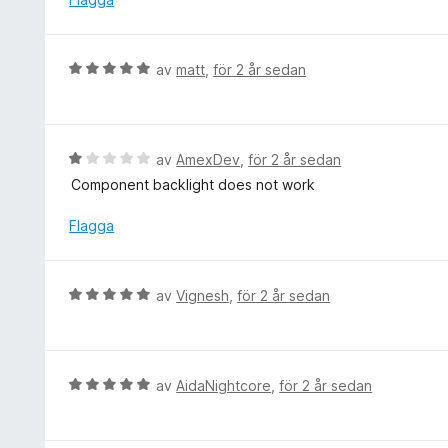
5
t
g
5
s
a
a
B
av
matt
,
för 2 år sedan
v
t
e
5
t
t
3
y
a
g
B
av
AmexDev
,
för 2 år sedan
v
s
e
5
Component backlight does not work
a
t
t
y
Flagga
t
g
5
s
a
a
B
av
Vignesh
,
för 2 år sedan
v
t
e
5
t
t
1
y
a
g
B
av
AidaNightcore
,
för 2 år sedan
v
s
e
5
a
t
t
y