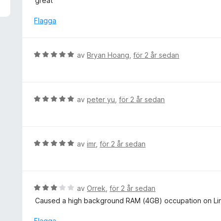
great
a
a
t
v
t
y
Flagga
5
t
g
5
s
a
a
B
av
Bryan Hoang
,
för 2 år sedan
v
t
e
5
t
t
5
y
a
g
B
av
peter yu
,
för 2 år sedan
v
s
e
5
a
t
t
y
t
g
B
av
imr
,
för 2 år sedan
5
s
e
a
a
t
v
t
y
5
t
g
B
av
Orrek
,
för 2 år sedan
5
s
e
Caused a high background RAM (4GB) occupation on Li
a
a
t
v
t
y
Flagga