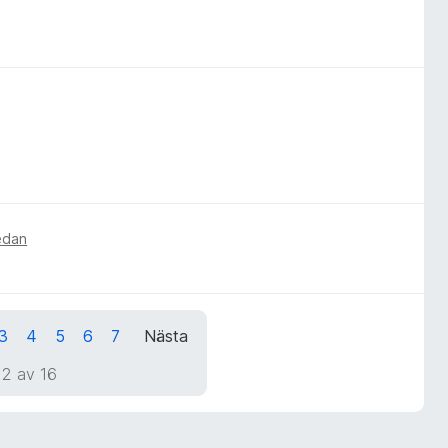
sedan
3
4
5
6
7
Nästa
 2 av 16