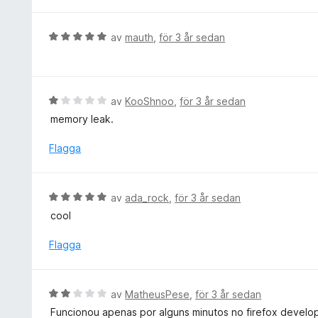
t
v
y
5
g
B
av
mauth
,
för 3 år sedan
s
e
a
t
t
y
t
g
B
av
KooShnoo
,
för 3 år sedan
5
s
e
memory leak.
a
a
t
v
t
y
Flagga
5
t
g
5
s
a
a
B
av
ada_rock
,
för 3 år sedan
v
t
e
5
cool
t
t
1
y
Flagga
a
g
v
s
5
a
B
av
MatheusPese
,
för 3 år sedan
t
e
Funcionou apenas por alguns minutos no firefox develop
t