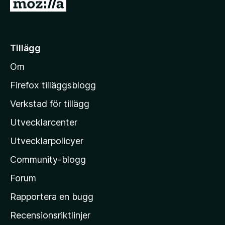
G
å
t
i
Tillägg
l
Om
l
M
Firefox tilläggsblogg
o
Verkstad för tillägg
z
Utvecklarcenter
i
l
Utvecklarpolicyer
l
Community-blogg
a
s
Forum
h
Rapportera en bugg
e
Recensionsriktlinjer
m