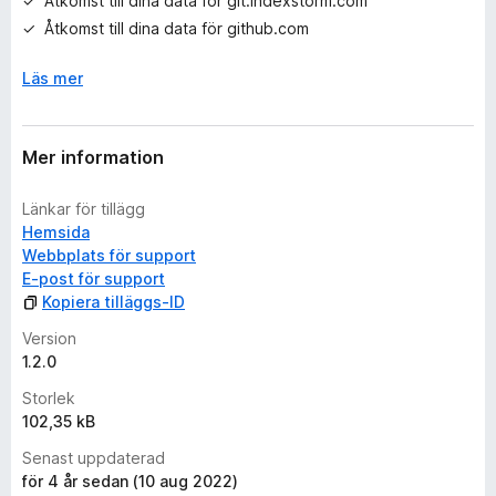
Åtkomst till dina data för git.indexstorm.com
ä
n
Åtkomst till dina data för github.com
Läs mer
Mer information
Länkar för tillägg
Hemsida
Webbplats för support
E-post för support
Kopiera tilläggs-ID
Version
1.2.0
Storlek
102,35 kB
Senast uppdaterad
för 4 år sedan (10 aug 2022)