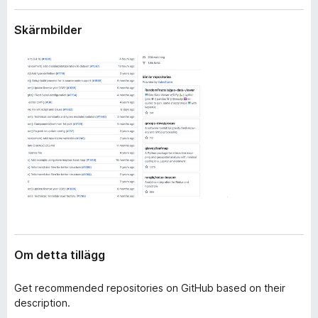
l
ö
ä
Skärmbilder
r
g
F
g
i
r
e
f
o
x
Om detta tillägg
Get recommended repositories on GitHub based on their
description.