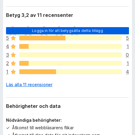
Betyg 3,2 av 11 recensenter
D
Logga in för att betygsätta detta tillägg
e
5
5
t
4
1
f
i
3
0
n
2
1
n
1
4
s
i
Läs alla 11 recensioner
n
g
a
b
Behörigheter och data
e
t
Nödvändiga behörigheter:
y
Åtkomst till webbläsarens flikar
g