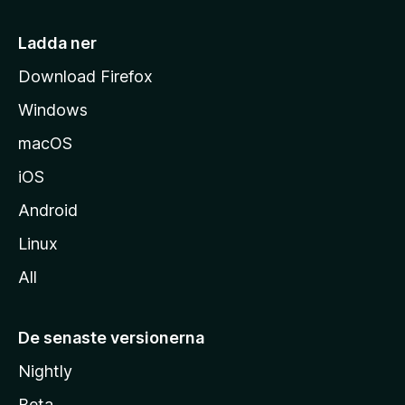
s
i
Ladda ner
d
Download Firefox
a
Windows
macOS
iOS
Android
Linux
All
De senaste versionerna
Nightly
Beta