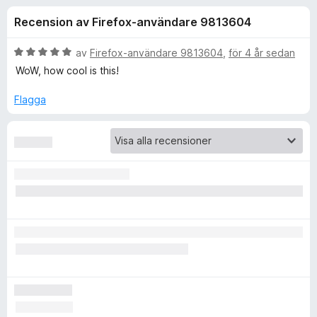
i
,
ö
Recension av Firefox-användare 9813604
6
r
o
a
F
v
B
av
Firefox-användare 9813604
,
för 4 år sedan
i
n
5
e
WoW, how cool is this!
r
t
y
e
Flagga
e
g
f
s
o
r
a
x
t
f
t
5
a
ö
v
5
r
f
o