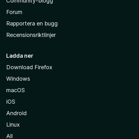
Community-blogg
a
s
Forum
h
Rapportera en bugg
e
Recensionsriktlinjer
m
s
i
Ladda ner
d
Download Firefox
a
Windows
macOS
iOS
Android
Linux
All