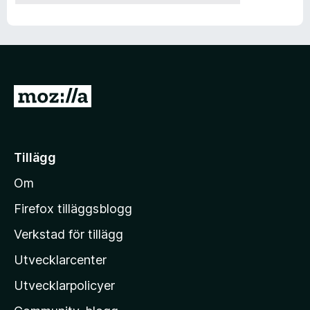
G
å
t
i
Tillägg
l
Om
l
M
Firefox tilläggsblogg
o
Verkstad för tillägg
z
Utvecklarcenter
i
l
Utvecklarpolicyer
l