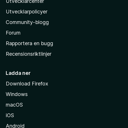
Utvecklarcenter
i
l
Utvecklarpolicyer
l
Community-blogg
a
s
Forum
h
Rapportera en bugg
e
Recensionsriktlinjer
m
s
i
Ladda ner
d
Download Firefox
a
Windows
macOS
iOS
Android