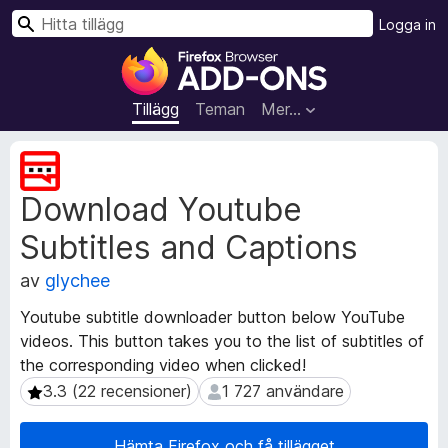
S
Logga in
ö
W
k
e
b
Tillägg
Teman
Mer…
b
l
M
ä
e
Download Youtube
t
s
a
a
Subtitles and Captions
d
r
a
t
av
glychee
t
i
a
Youtube subtitle downloader button below YouTube
l
f
videos. This button takes you to the list of subtitles of
l
ö
the corresponding video when clicked!
r
ä
t
3.3 (22 recensioner)
1 727 användare
3.3 (22 recensioner)
1 727 användare
g
i
g
l
f
Hämta Firefox och få tillägget