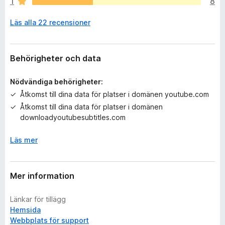
1
8
s
i
Läs alla 22 recensioner
n
g
a
b
Behörigheter och data
e
t
Nödvändiga behörigheter:
y
Åtkomst till dina data för platser i domänen youtube.com
g
Åtkomst till dina data för platser i domänen
ä
downloadyoutubesubtitles.com
n
Läs mer
Mer information
Länkar för tillägg
Hemsida
Webbplats för support