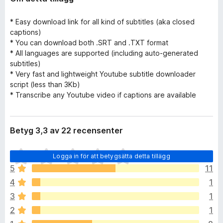
* Easy download link for all kind of subtitles (aka closed
captions)
* You can download both .SRT and .TXT format
* All languages are supported (including auto-generated
subtitles)
* Very fast and lightweight Youtube subtitle downloader
script (less than 3Kb)
* Transcribe any Youtube video if captions are available
Betyg 3,3 av 22 recensenter
D
Logga in för att betygsätta detta tillägg
e
5
11
t
4
1
f
i
3
1
n
2
1
n