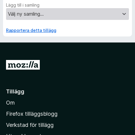
Lägg till i samling
Rapportera detta tillägg
G
å
t
i
Tillägg
l
Om
l
M
Firefox tilläggsblogg
o
Verkstad för tillägg
z