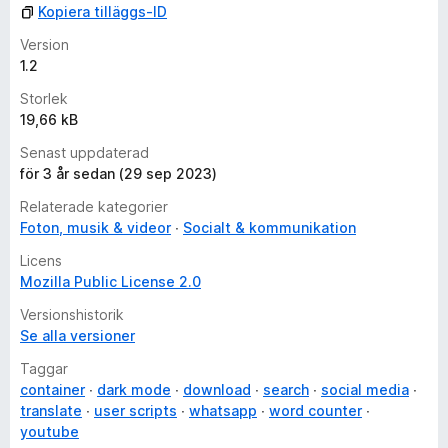
Kopiera tilläggs-ID
Version
1.2
Storlek
19,66 kB
Senast uppdaterad
för 3 år sedan (29 sep 2023)
Relaterade kategorier
Foton, musik & videor
Socialt & kommunikation
Licens
Mozilla Public License 2.0
Versionshistorik
Se alla versioner
Taggar
container
dark mode
download
search
social media
translate
user scripts
whatsapp
word counter
youtube