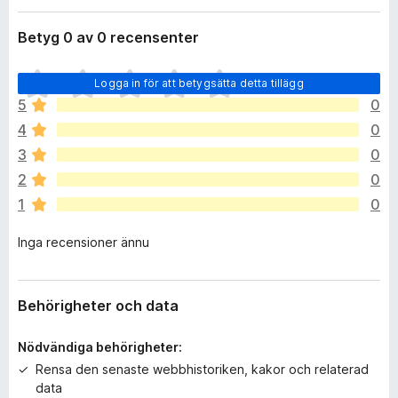
l
ö
ä
Betyg 0 av 0 recensenter
r
g
F
g
D
i
Logga in för att betygsätta detta tillägg
e
r
5
0
t
e
4
0
f
f
i
3
0
o
n
2
0
x
n
1
0
s
i
Inga recensioner ännu
n
g
a
b
Behörigheter och data
e
t
Nödvändiga behörigheter:
y
Rensa den senaste webbhistoriken, kakor och relaterad
g
data
ä