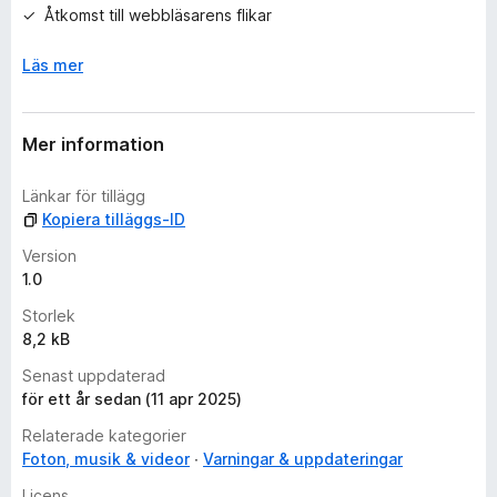
Åtkomst till webbläsarens flikar
n
Läs mer
Mer information
Länkar för tillägg
Kopiera tilläggs-ID
Version
1.0
Storlek
8,2 kB
Senast uppdaterad
för ett år sedan (11 apr 2025)
Relaterade kategorier
Foton, musik & videor
Varningar & uppdateringar
Licens