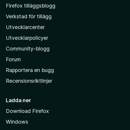
M
Firefox tilläggsblogg
o
Verkstad för tillägg
z
Utvecklarcenter
i
l
Utvecklarpolicyer
l
Community-blogg
a
s
Forum
h
Rapportera en bugg
e
Recensionsriktlinjer
m
s
i
Ladda ner
d
Download Firefox
a
Windows