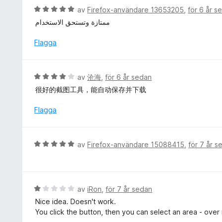
a
g
B
av
Firefox-användare 13653205
,
för 6 år s
v
s
e
5
ممتازة وتستحق الاستخدام
a
t
t
y
Flagga
t
g
5
s
a
a
B
av
沧海
,
för 6 år sedan
v
t
e
5
很好的截图工具，能自动保存并下载
t
t
5
y
Flagga
a
g
v
s
5
a
B
av
Firefox-användare 15088415
,
för 7 år s
t
e
t
t
4
y
a
g
B
av
iRon
,
för 7 år sedan
v
s
e
5
Nice idea. Doesn't work.
a
t
You click the button, then you can select an area - over 
t
y