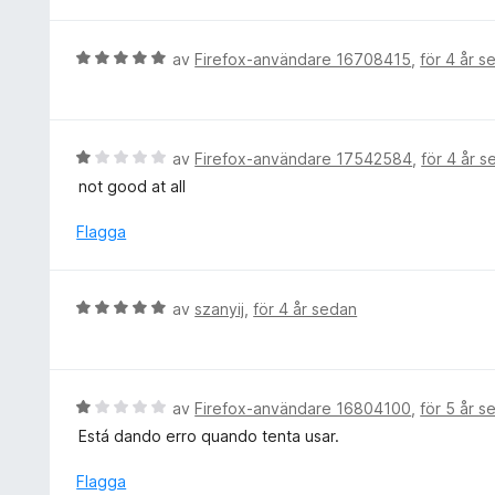
t
5
y
a
g
B
av
Firefox-användare 16708415
,
för 4 år s
v
s
e
5
a
t
t
y
t
g
B
av
Firefox-användare 17542584
,
för 4 år 
5
s
e
not good at all
a
a
t
v
t
y
Flagga
5
t
g
5
s
a
a
B
av
szanyij
,
för 4 år sedan
v
t
e
5
t
t
1
y
a
g
B
av
Firefox-användare 16804100
,
för 5 år s
v
s
e
5
Está dando erro quando tenta usar.
a
t
t
y
Flagga
t