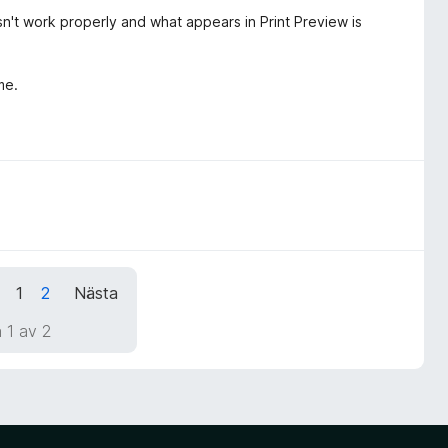
esn't work properly and what appears in Print Preview is
me.
1
2
Nästa
 1 av 2