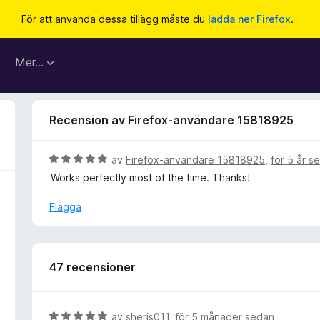
För att använda dessa tillägg måste du
ladda ner Firefox
.
Mer…
Recension av Firefox-användare 15818925
B
av
Firefox-användare 15818925
,
för 5 år s
e
Works perfectly most of the time. Thanks!
t
y
Flagga
g
s
a
t
47 recensioner
t
5
a
B
av
sheris011
,
för 5 månader sedan