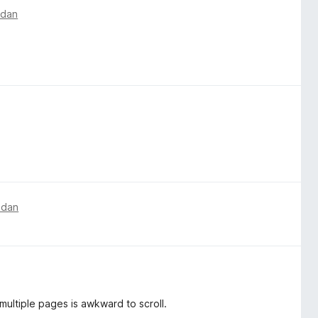
edan
edan
multiple pages is awkward to scroll.