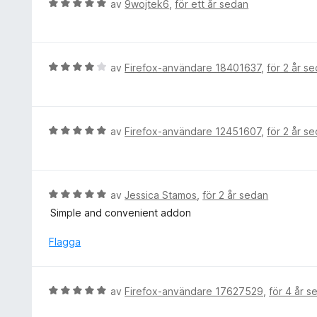
B
av
9wojtek6
,
för ett år sedan
e
t
y
g
B
av
Firefox-användare 18401637
,
för 2 år s
s
e
a
t
t
y
t
g
B
av
Firefox-användare 12451607
,
för 2 år s
5
s
e
a
a
t
v
t
y
5
t
g
B
av
Jessica Stamos
,
för 2 år sedan
4
s
e
Simple and convenient addon
a
a
t
v
t
y
Flagga
5
t
g
5
s
a
a
B
av
Firefox-användare 17627529
,
för 4 år s
v
t
e
5
t