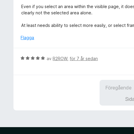
t
g
Even if you select an area within the visible page, it do
5
s
clearly not the selected area alone.
a
a
v
t
At least needs ability to select more easily, or select fra
5
t
1
Flagga
a
v
5
B
av
R2ROW
,
för 7 år sedan
e
t
y
g
Föregående
s
a
Sida
t
t
5
a
v
5