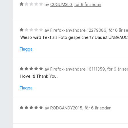
a
B
av
C0GUM3L0
,
för 6 år sedan
v
t
e
5
t
t
5
y
a
g
B
av
Firefox-användare 12279086
,
för 6 år s
v
s
e
5
Wieso wird Text als Foto gespeichert? Das ist UNBRAUC
a
t
t
y
Flagga
t
g
1
s
a
a
B
av
Firefox-användare 16111359
,
för 6 år s
v
t
e
5
I love it! Thank You.
t
t
1
y
Flagga
a
g
v
s
5
a
B
av
RODGANDY2015
,
för 6 år sedan
t
e
t
t
5
y