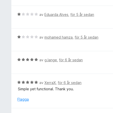
g
5
s
a
a
B
av
Eduarda Alves
,
för 5 år sedan
v
t
e
5
t
t
1
y
a
g
B
av
mohamed hamza
,
för 5 år sedan
v
s
e
5
a
t
t
y
t
g
B
av
g.lange
,
för 6 år sedan
1
s
e
a
a
t
v
t
y
5
t
g
B
av
XerraX
,
för 6 år sedan
1
s
e
Simple yet functional. Thank you.
a
a
t
v
t
y
Flagga
5
t
g
5
s
a