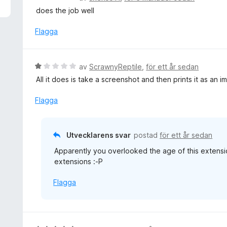
v
e
does the job well
5
t
y
Flagga
g
s
a
B
av
ScrawnyReptile
,
för ett år sedan
t
e
All it does is take a screenshot and then prints it as an i
t
t
5
y
Flagga
a
g
v
s
5
a
Utvecklarens svar
postad
för ett år sedan
t
Apparently you overlooked the age of this extensi
t
extensions :-P
1
a
Flagga
v
5