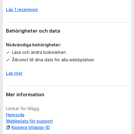
i
Läs 1 recension
n
g
a
b
Behörigheter och data
e
t
Nödvändiga behörigheter:
y
Läsa och ändra bokmärken
g
Åtkomst till dina data för alla webbplatser
ä
n
Läs mer
Mer information
Länkar för tillägg
Hemsida
Webbplats för support
Kopiera tilläggs-ID