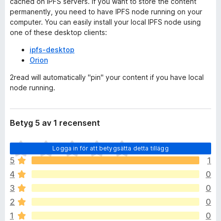
cached on IPFS servers. If you want to store the content
permanently, you need to have IPFS node running on your
computer. You can easily install your local IPFS node using
one of these desktop clients:
ipfs-desktop
Orion
2read will automatically "pin" your content if you have local
node running.
Betyg 5 av 1 recensent
D
Logga in för att betygsätta detta tillägg
e
5
1
t
4
0
f
i
3
0
n
2
0
n
1
0
s