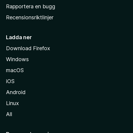
h
Rapportera en bugg
e
Recensionsriktlinjer
m
s
i
Ladda ner
d
Download Firefox
a
Windows
macOS
iOS
Android
Linux
All