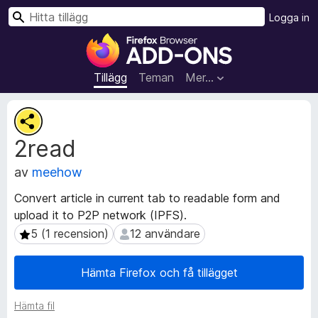
S
Logga in
ö
W
k
e
b
Tillägg
Teman
Mer…
b
l
M
ä
e
2read
t
s
a
a
av
meehow
d
r
a
t
Convert article in current tab to readable form and
t
i
upload it to P2P network (IPFS).
a
l
f
5 (1 recension)
12 användare
5 (1 recension)
12 användare
l
ö
r
ä
Hämta Firefox och få tillägget
t
g
i
g
Hämta fil
l
f