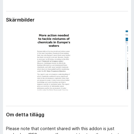
l
ö
ä
r
g
Skärmbilder
F
g
i
r
e
f
o
x
Om detta tillägg
Please note that content shared with this addon is just