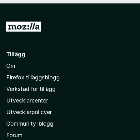
G
å
t
i
Tillägg
l
Om
l
M
Firefox tilläggsblogg
o
Verkstad för tillägg
z
Utvecklarcenter
i
l
Utvecklarpolicyer
l
Community-blogg
a
s
Forum