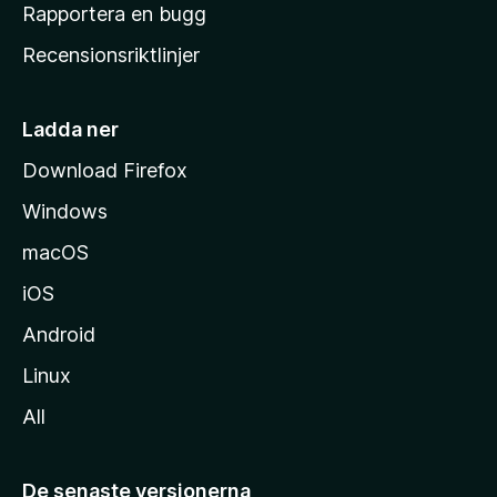
h
Rapportera en bugg
e
Recensionsriktlinjer
m
s
i
Ladda ner
d
Download Firefox
a
Windows
macOS
iOS
Android
Linux
All
De senaste versionerna