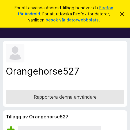
S
Logga in
För att använda Android-tillägg behöver du
Firefox
ö
för Android
. För att utforska Firefox för datorer,
A
W
v
k
vänligen
besök vår datorwebbplats
.
v
e
i
b
s
a
b
d
l
e
t
ä
t
s
a
m
a
Orangehorse527
e
r
d
d
t
e
i
l
a
l
Rapportera denna användare
n
l
d
e
ä
g
Tillägg av Orangehorse527
g
f