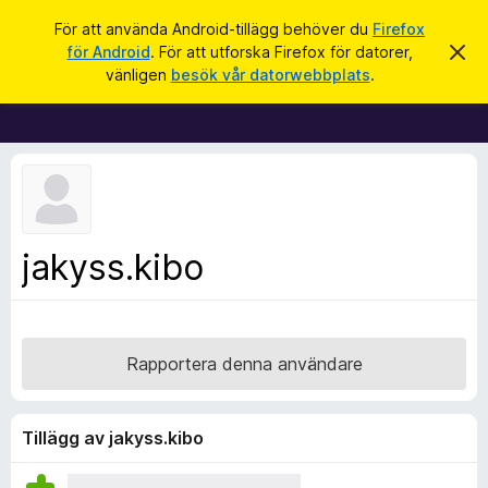
S
Logga in
För att använda Android-tillägg behöver du
Firefox
ö
för Android
. För att utforska Firefox för datorer,
A
W
v
k
vänligen
besök vår datorwebbplats
.
v
e
i
b
s
a
b
d
l
e
t
ä
t
s
a
m
a
jakyss.kibo
e
r
d
d
t
e
i
l
a
l
Rapportera denna användare
n
l
d
e
ä
g
Tillägg av jakyss.kibo
g
f