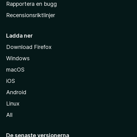
h
Rapportera en bugg
e
Recensionsriktlinjer
m
s
i
Ladda ner
d
Download Firefox
a
Windows
macOS
iOS
Android
Linux
All
De senaste versionerna