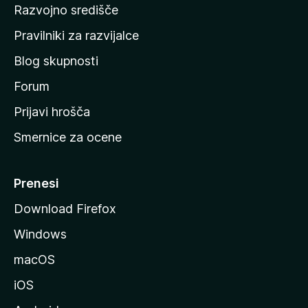
Razvojno središče
m
a
Pravilniki za razvijalce
č
Blog skupnosti
o
s
Forum
t
Prijavi hrošča
r
Smernice za ocene
a
n
M
Prenesi
o
Download Firefox
z
Windows
i
l
macOS
l
iOS
e