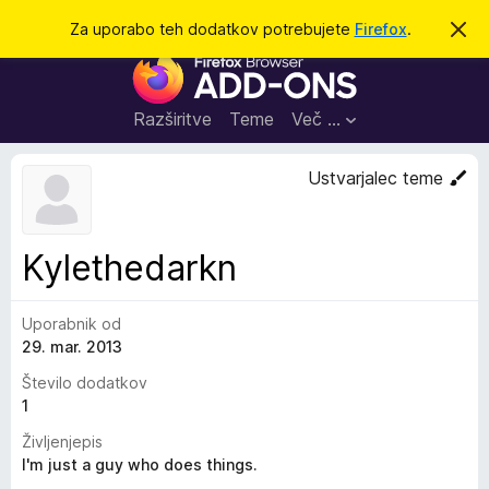
I
Prijava
Za uporabo teh dodatkov potrebujete
Firefox
.
S
k
š
D
r
č
i
o
j
i
d
o
Razširitve
Teme
Več …
b
a
v
t
e
Ustvarjalec teme
s
k
t
i
i
l
z
Kylethedarkn
o
a
b
Uporabnik od
r
29. mar. 2013
s
k
Število dodatkov
a
1
l
Življenjepis
n
I'm just a guy who does things.
i