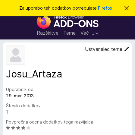
I
Prijava
Za uporabo teh dodatkov potrebujete
Firefox
.
S
k
š
D
r
č
i
o
j
i
d
o
Razširitve
Teme
Več …
b
a
v
t
e
Ustvarjalec teme
s
k
t
i
i
l
z
Josu_Artaza
o
a
b
Uporabnik od
r
29. mar. 2013
s
k
Število dodatkov
a
1
l
Povprečna ocena dodatkov tega razvijalca
n
O
i
c