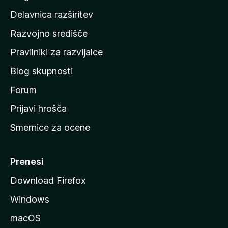
d
Delavnica razširitev
o
Razvojno središče
m
a
Pravilniki za razvijalce
č
Blog skupnosti
o
s
Forum
t
Prijavi hrošča
r
Smernice za ocene
a
n
M
Prenesi
o
Download Firefox
z
Windows
i
l
macOS
l