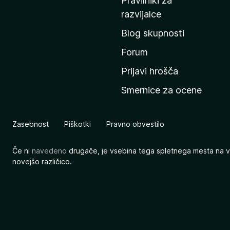
Pravilniki za
a
razvijalce
č
Blog skupnosti
o
s
Forum
t
Prijavi hrošča
r
Smernice za ocene
a
n
M
Zasebnost
Piškotki
Pravno obvestilo
o
z
Če ni
navedeno
drugače, je vsebina tega spletnega mesta na v
i
novejšo različico.
l
l
e