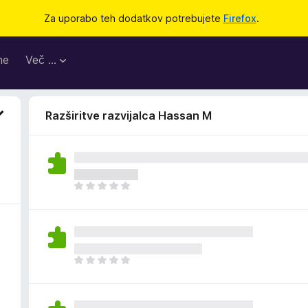
Za uporabo teh dodatkov potrebujete
Firefox
.
me
Več …
Razširitve razvijalca Hassan M
Š
e
n
i
o
c
Š
e
e
n
n
j
i