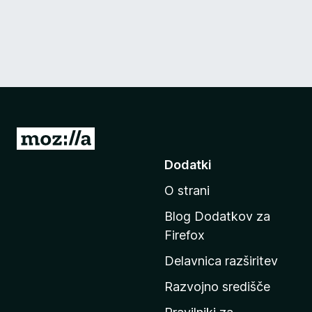
P
o
Dodatki
j
O strani
d
i
Blog Dodatkov za
n
Firefox
a
Delavnica razširitev
d
o
Razvojno središče
m