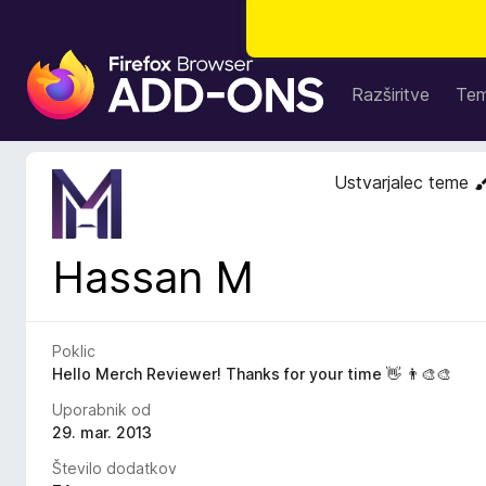
D
o
Razširitve
Te
d
a
t
Ustvarjalec teme
k
i
z
Hassan M
a
b
r
s
Poklic
k
Hello Merch Reviewer! Thanks for your time 👋 👨‍🎨🎨
a
Uporabnik od
l
29. mar. 2013
n
Število dodatkov
i