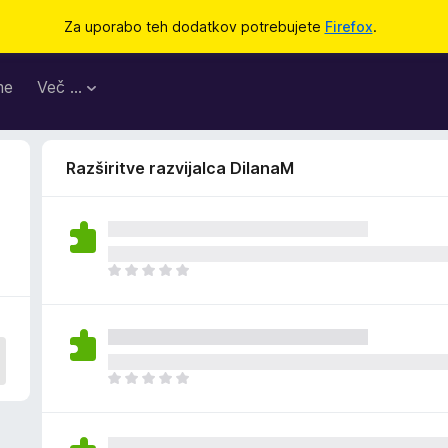
Za uporabo teh dodatkov potrebujete
Firefox
.
me
Več …
Razširitve razvijalca DilanaM
Š
e
n
i
o
c
Š
e
e
n
n
j
i