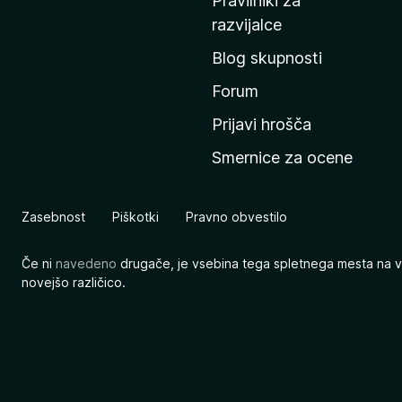
Pravilniki za
a
razvijalce
č
Blog skupnosti
o
s
Forum
t
Prijavi hrošča
r
Smernice za ocene
a
n
M
Zasebnost
Piškotki
Pravno obvestilo
o
z
Če ni
navedeno
drugače, je vsebina tega spletnega mesta na v
i
novejšo različico.
l
l
e