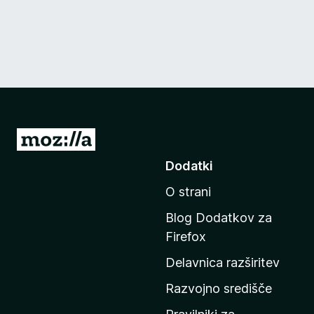
P
o
Dodatki
j
O strani
d
i
Blog Dodatkov za
n
Firefox
a
Delavnica razširitev
d
o
Razvojno središče
m