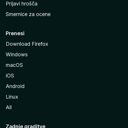
t
Prijavi hrošča
r
Smernice za ocene
a
n
M
Prenesi
o
Download Firefox
z
Windows
i
l
macOS
l
iOS
e
Android
Linux
All
Zadnje graditve