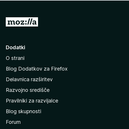
i
e
o
n
c
o
e
P
n
o
j
j
e
n
d
Dodatki
o
i
O strani
n
a
Blog Dodatkov za Firefox
d
Delavnica razširitev
o
Razvojno središče
m
a
Pravilniki za razvijalce
č
Blog skupnosti
o
s
Forum