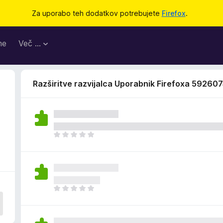
Za uporabo teh dodatkov potrebujete
Firefox
.
me
Več …
Razširitve razvijalca Uporabnik Firefoxa 59260
Š
e
n
i
o
c
Š
e
e
n
n
j
i