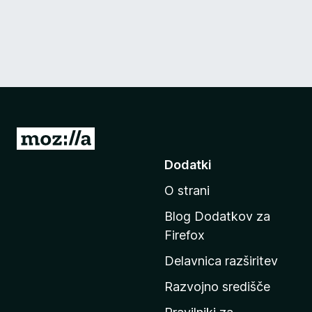
P
o
Dodatki
j
O strani
d
i
Blog Dodatkov za
n
Firefox
a
Delavnica razširitev
d
o
Razvojno središče
m