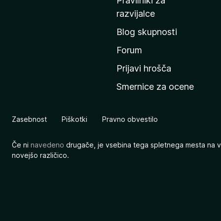
Pravilniki za
a
razvijalce
č
Blog skupnosti
o
s
Forum
t
Prijavi hrošča
r
Smernice za ocene
a
n
M
Zasebnost
Piškotki
Pravno obvestilo
o
z
Če ni
navedeno
drugače, je vsebina tega spletnega mesta na v
i
novejšo različico.
l
l
e