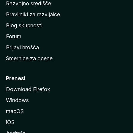
Razvojno središče
m
a
Pravilniki za razvijalce
č
Blog skupnosti
o
s
Forum
t
Prijavi hrošča
r
Smernice za ocene
a
n
M
Prenesi
o
Download Firefox
z
Windows
i
l
macOS
l
iOS
e