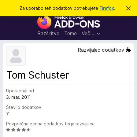
I
Prijava
Za uporabo teh dodatkov potrebujete
Firefox
.
S
k
š
D
r
č
i
o
j
i
d
o
Razširitve
Teme
Več …
b
a
v
t
e
Razvijalec dodatkov
s
k
t
i
i
l
z
Tom Schuster
o
a
b
Uporabnik od
r
3. mar. 2011
s
k
Število dodatkov
a
7
l
Povprečna ocena dodatkov tega razvijalca
n
O
i
c