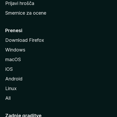
t
Prijavi hrošča
r
Smernice za ocene
a
n
M
Prenesi
o
Download Firefox
z
Windows
i
l
macOS
l
iOS
e
Android
Linux
All
Zadnje graditve