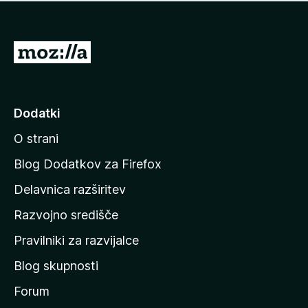
i
e
o
n
c
o
e
P
n
o
j
j
e
n
d
Dodatki
o
i
O strani
n
a
Blog Dodatkov za Firefox
d
Delavnica razširitev
o
Razvojno središče
m
a
Pravilniki za razvijalce
č
Blog skupnosti
o
s
Forum