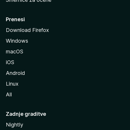
a
n
M
Prenesi
o
Download Firefox
z
Windows
i
l
macOS
l
iOS
e
Android
Linux
All
Zadnje graditve
Nightly