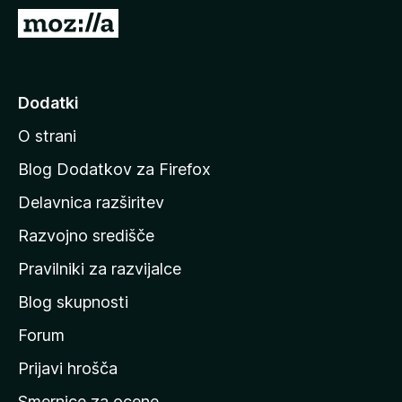
k
P
F
o
i
j
r
d
Dodatki
e
i
f
O strani
n
o
a
x
Blog Dodatkov za Firefox
d
Delavnica razširitev
o
Razvojno središče
m
a
Pravilniki za razvijalce
č
Blog skupnosti
o
s
Forum
t
Prijavi hrošča
r
Smernice za ocene