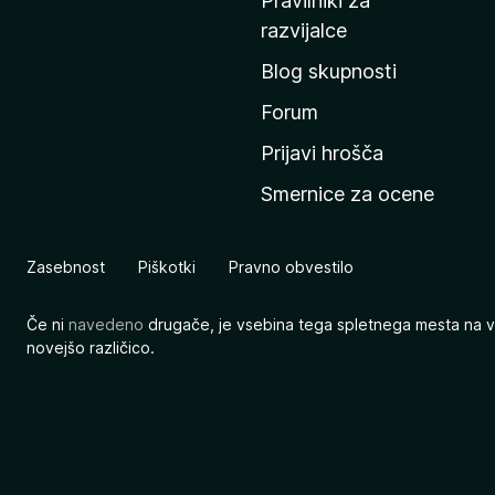
Pravilniki za
a
razvijalce
č
Blog skupnosti
o
s
Forum
t
Prijavi hrošča
r
Smernice za ocene
a
n
M
Zasebnost
Piškotki
Pravno obvestilo
o
z
Če ni
navedeno
drugače, je vsebina tega spletnega mesta na v
i
novejšo različico.
l
l
e