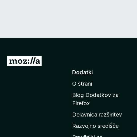
P
o
Dodatki
j
O strani
d
i
Blog Dodatkov za
n
Firefox
a
Delavnica razširitev
d
o
Razvojno središče
m