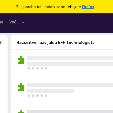
Za uporabo teh dodatkov potrebujete
Firefox
.
me
Več …
Razširitve razvijalca EFF Technologists
Š
e
n
i
o
c
Š
e
e
n
n
j
i