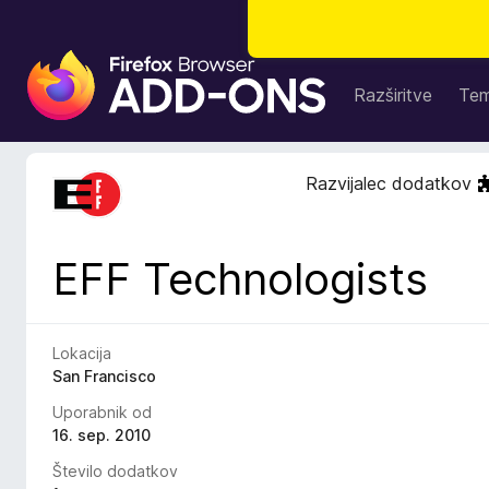
D
o
Razširitve
Te
d
a
t
Razvijalec dodatkov
k
i
z
EFF Technologists
a
b
r
s
Lokacija
k
San Francisco
a
Uporabnik od
l
16. sep. 2010
n
Število dodatkov
i