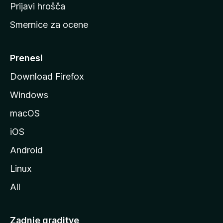
t
Prijavi hrošča
r
Smernice za ocene
a
n
M
Prenesi
o
Download Firefox
z
Windows
i
l
macOS
l
iOS
e
Android
Linux
All
Zadnje graditve