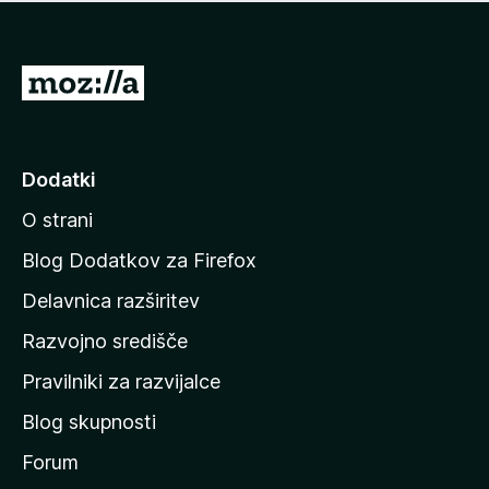
i
e
o
n
c
o
e
P
n
o
j
j
e
n
d
Dodatki
o
i
O strani
n
a
Blog Dodatkov za Firefox
d
Delavnica razširitev
o
Razvojno središče
m
a
Pravilniki za razvijalce
č
Blog skupnosti
o
s
Forum