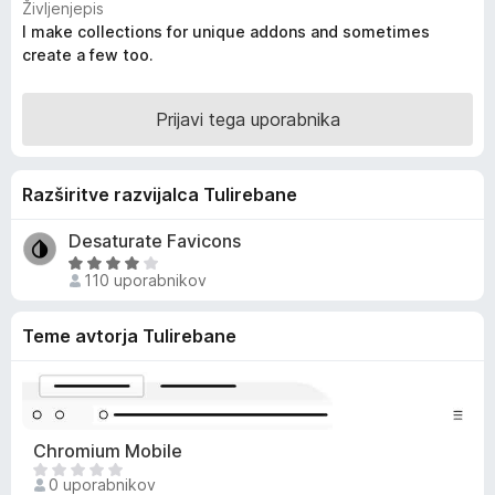
Življenjepis
k
e
I make collections for unique addons and sometimes
n
F
create a few too.
j
i
e
r
n
Prijavi tega uporabnika
e
o
f
z
o
3
Razširitve razvijalca Tulirebane
x
,
8
Desaturate Favicons
o
O
d
110 uporabnikov
c
5
e
Teme avtorja Tulirebane
n
j
e
n
o
Chromium Mobile
z
Š
3
0 uporabnikov