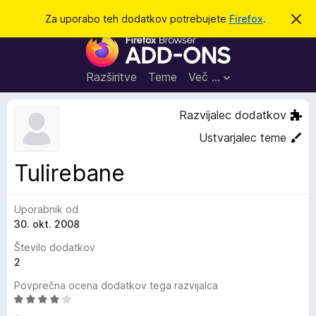
I
Prijava
Za uporabo teh dodatkov potrebujete
Firefox
.
S
k
š
D
r
č
i
o
j
i
d
o
Razširitve
Teme
Več …
b
a
v
t
e
Razvijalec dodatkov
s
k
t
Ustvarjalec teme
i
i
l
z
Tulirebane
o
a
b
Uporabnik od
r
30. okt. 2008
s
k
Število dodatkov
a
2
l
Povprečna ocena dodatkov tega razvijalca
n
O
i
c