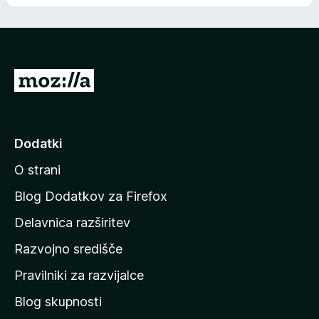
e
,
n
8
i
o
o
d
c
5
e
P
n
o
j
j
e
d
n
Dodatki
o
i
O strani
n
a
Blog Dodatkov za Firefox
d
Delavnica razširitev
o
Razvojno središče
m
a
Pravilniki za razvijalce
č
Blog skupnosti
o