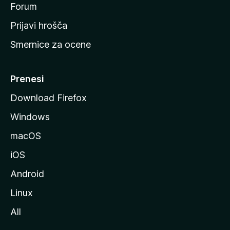
s
Forum
t
Prijavi hrošča
r
Smernice za ocene
a
n
M
Prenesi
o
Download Firefox
z
Windows
i
l
macOS
l
iOS
e
Android
Linux
All