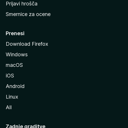
t
Prijavi hrošča
r
Smernice za ocene
a
n
M
Prenesi
o
Download Firefox
z
Windows
i
l
macOS
l
iOS
e
Android
Linux
All
Zadnje graditve