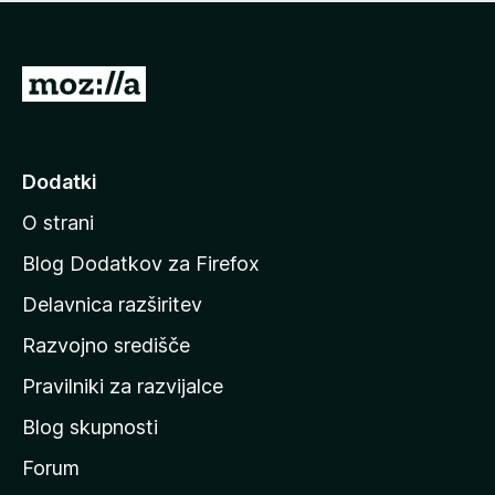
i
e
o
n
c
o
e
P
n
o
j
j
e
n
d
Dodatki
o
i
O strani
n
a
Blog Dodatkov za Firefox
d
Delavnica razširitev
o
Razvojno središče
m
a
Pravilniki za razvijalce
č
Blog skupnosti
o
s
Forum