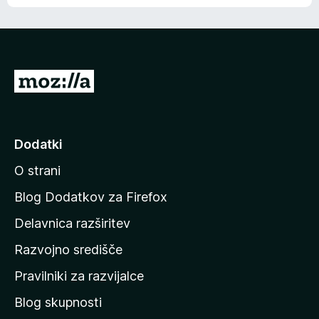
e
n
n
j
i
e
o
n
c
o
e
P
n
o
j
j
e
n
d
Dodatki
o
i
O strani
n
a
Blog Dodatkov za Firefox
d
Delavnica razširitev
o
Razvojno središče
m
a
Pravilniki za razvijalce
č
Blog skupnosti
o