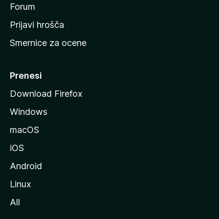
s
Forum
t
Prijavi hrošča
r
Smernice za ocene
a
n
M
Prenesi
o
Download Firefox
z
Windows
i
l
macOS
l
iOS
e
Android
Linux
All