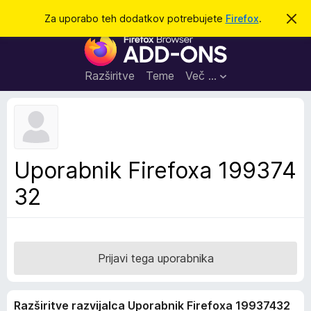
I
Prijava
Za uporabo teh dodatkov potrebujete
Firefox
.
S
k
š
D
r
č
i
o
j
i
d
o
Razširitve
Teme
Več …
b
a
v
t
e
s
k
t
i
i
l
z
Uporabnik Firefoxa 199374
o
a
32
b
r
s
k
a
Prijavi tega uporabnika
l
n
Razširitve razvijalca Uporabnik Firefoxa 19937432
i