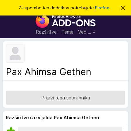
I
Prijava
Za uporabo teh dodatkov potrebujete
Firefox
.
S
k
š
D
r
č
i
o
j
i
d
o
Razširitve
Teme
Več …
b
a
v
t
e
s
k
t
i
i
l
z
Pax Ahimsa Gethen
o
a
b
r
s
Prijavi tega uporabnika
k
a
l
Razširitve razvijalca Pax Ahimsa Gethen
n
i