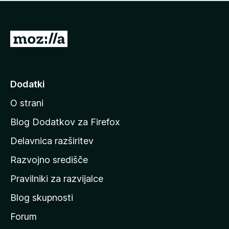
i
e
o
n
c
o
e
P
n
o
j
j
e
n
d
Dodatki
o
i
O strani
n
a
Blog Dodatkov za Firefox
d
Delavnica razširitev
o
Razvojno središče
m
a
Pravilniki za razvijalce
č
Blog skupnosti
o
s
Forum