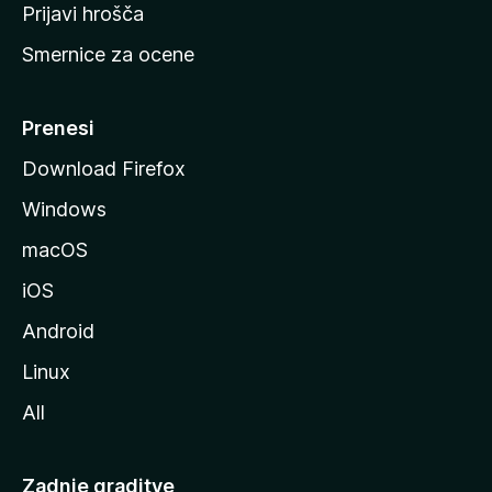
t
Prijavi hrošča
r
Smernice za ocene
a
n
M
Prenesi
o
Download Firefox
z
Windows
i
l
macOS
l
iOS
e
Android
Linux
All
Zadnje graditve