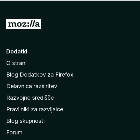
i
e
o
n
c
o
e
P
n
o
j
j
e
n
d
Dodatki
o
i
O strani
n
a
Blog Dodatkov za Firefox
d
Delavnica razširitev
o
Razvojno središče
m
a
Pravilniki za razvijalce
č
Blog skupnosti
o
s
Forum