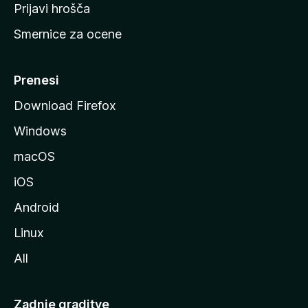
t
Prijavi hrošča
r
Smernice za ocene
a
n
M
Prenesi
o
Download Firefox
z
Windows
i
l
macOS
l
iOS
e
Android
Linux
All
Zadnje graditve