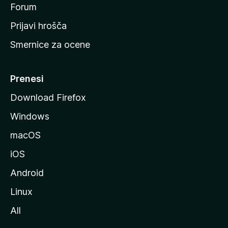
s
Forum
t
Prijavi hrošča
r
Smernice za ocene
a
n
M
Prenesi
o
Download Firefox
z
Windows
i
l
macOS
l
iOS
e
Android
Linux
All