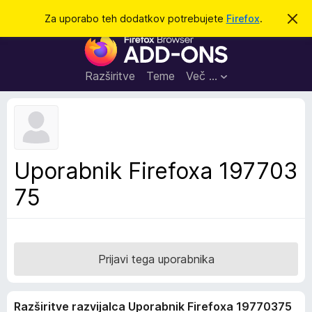
I
Prijava
Za uporabo teh dodatkov potrebujete
Firefox
.
S
k
š
D
r
č
i
o
j
i
d
o
Razširitve
Teme
Več …
b
a
v
t
e
s
k
t
i
i
l
z
Uporabnik Firefoxa 197703
o
a
75
b
r
s
k
a
Prijavi tega uporabnika
l
n
Razširitve razvijalca Uporabnik Firefoxa 19770375
i