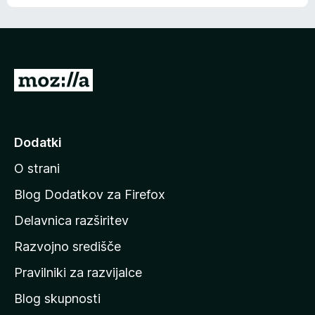
e
n
n
j
i
e
o
n
c
o
e
P
n
o
j
j
e
n
d
Dodatki
o
i
O strani
n
a
Blog Dodatkov za Firefox
d
Delavnica razširitev
o
Razvojno središče
m
a
Pravilniki za razvijalce
č
Blog skupnosti
o