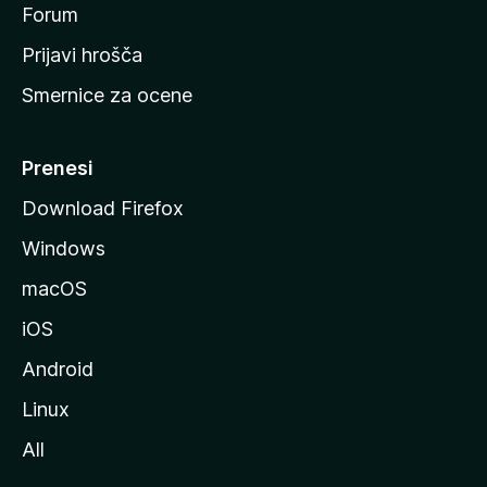
s
Forum
t
Prijavi hrošča
r
Smernice za ocene
a
n
M
Prenesi
o
Download Firefox
z
Windows
i
l
macOS
l
iOS
e
Android
Linux
All