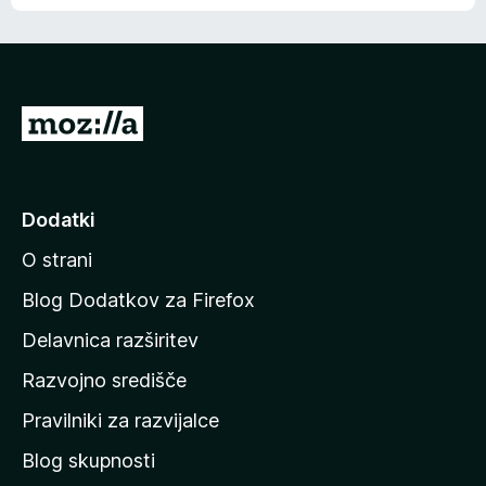
e
n
n
j
i
e
o
n
c
o
e
P
n
o
j
j
e
n
d
Dodatki
o
i
O strani
n
a
Blog Dodatkov za Firefox
d
Delavnica razširitev
o
Razvojno središče
m
a
Pravilniki za razvijalce
č
Blog skupnosti
o