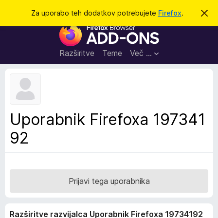
I
Prijava
Za uporabo teh dodatkov potrebujete
Firefox
.
S
k
š
D
r
č
i
o
j
i
d
o
Razširitve
Teme
Več …
b
a
v
t
e
s
k
t
i
i
l
z
Uporabnik Firefoxa 197341
o
a
92
b
r
s
k
a
Prijavi tega uporabnika
l
n
Razširitve razvijalca Uporabnik Firefoxa 19734192
i