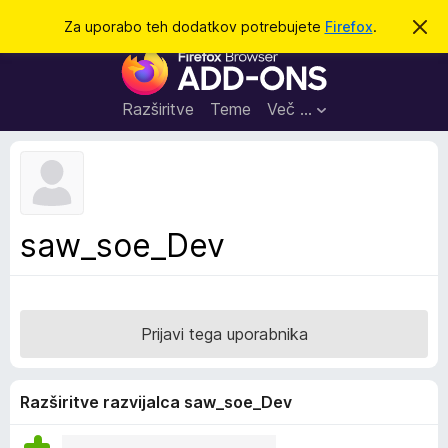
I
Prijava
Za uporabo teh dodatkov potrebujete
Firefox
.
S
k
š
D
r
č
i
o
j
i
d
o
Razširitve
Teme
Več …
b
a
v
t
e
s
k
t
i
i
l
z
saw_soe_Dev
o
a
b
r
s
Prijavi tega uporabnika
k
a
l
Razširitve razvijalca saw_soe_Dev
n
i