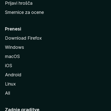
t
Prijavi hrošča
r
Smernice za ocene
a
n
M
Prenesi
o
Download Firefox
z
Windows
i
l
macOS
l
iOS
e
Android
Linux
All
Zadnje graditve