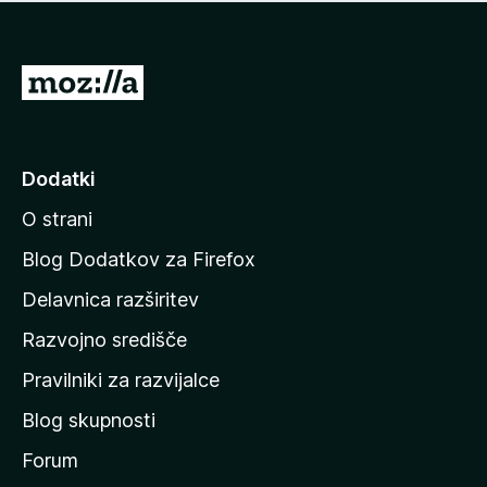
i
e
o
n
c
o
e
P
n
o
j
j
e
n
d
Dodatki
o
i
O strani
n
a
Blog Dodatkov za Firefox
d
Delavnica razširitev
o
Razvojno središče
m
a
Pravilniki za razvijalce
č
Blog skupnosti
o
s
Forum