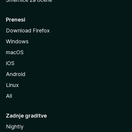
a
n
M
Prenesi
o
Download Firefox
z
Windows
i
l
macOS
l
iOS
e
Android
Linux
All
Zadnje graditve
Nightly