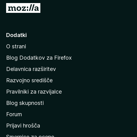
k
P
F
o
i
j
r
d
Dodatki
e
i
f
O strani
n
o
a
x
Blog Dodatkov za Firefox
d
Delavnica razširitev
o
Razvojno središče
m
a
Pravilniki za razvijalce
č
Blog skupnosti
o
s
Forum
t
Prijavi hrošča
r
Smernice za ocene