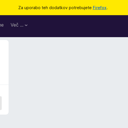
Za uporabo teh dodatkov potrebujete
Firefox
.
me
Več …