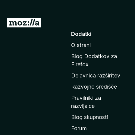
k
F
i
P
r
o
Dodatki
e
j
f
O strani
d
o
i
x
Blog Dodatkov za
n
Firefox
a
Delavnica razširitev
d
o
Razvojno središče
m
Pravilniki za
a
razvijalce
č
Blog skupnosti
o
s
Forum