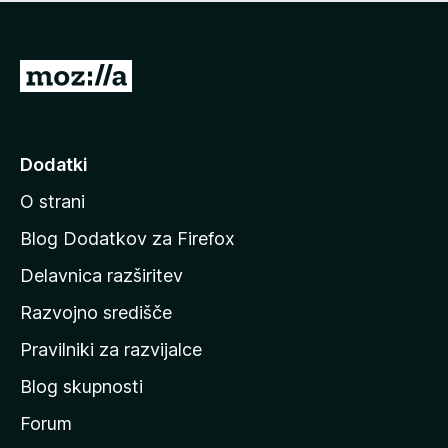
i
e
o
n
c
o
e
P
n
o
j
j
e
n
d
Dodatki
o
i
O strani
n
a
Blog Dodatkov za Firefox
d
Delavnica razširitev
o
Razvojno središče
m
a
Pravilniki za razvijalce
č
Blog skupnosti
o
s
Forum