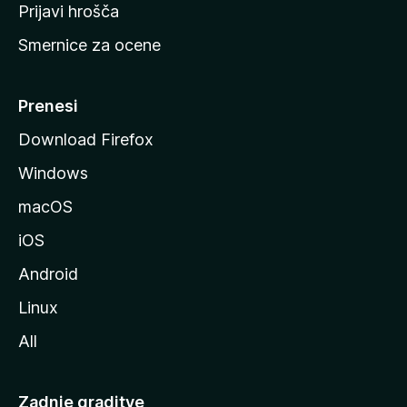
t
Prijavi hrošča
r
Smernice za ocene
a
n
M
Prenesi
o
Download Firefox
z
Windows
i
l
macOS
l
iOS
e
Android
Linux
All
Zadnje graditve