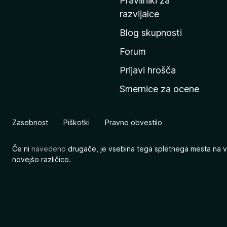
Pravilniki za
a
razvijalce
č
Blog skupnosti
o
s
Forum
t
Prijavi hrošča
r
Smernice za ocene
a
n
M
Zasebnost
Piškotki
Pravno obvestilo
o
z
Če ni
navedeno
drugače, je vsebina tega spletnega mesta na v
i
novejšo različico.
l
l
e