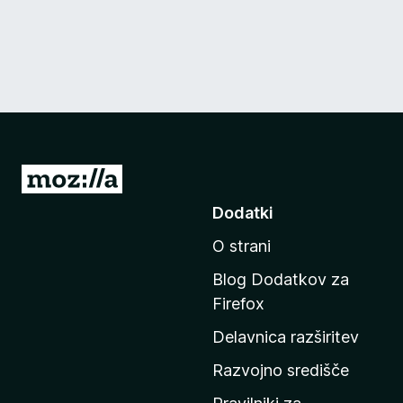
P
o
Dodatki
j
O strani
d
i
Blog Dodatkov za
n
Firefox
a
Delavnica razširitev
d
o
Razvojno središče
m