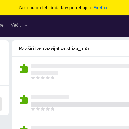
Za uporabo teh dodatkov potrebujete
Firefox
.
me
Več …
Razširitve razvijalca shizu_555
Š
e
n
i
o
c
Š
e
e
n
n
j
i