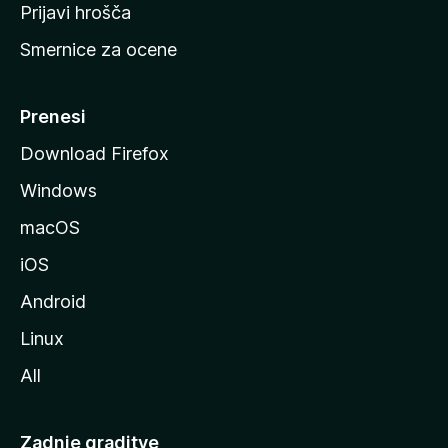
t
Prijavi hrošča
r
Smernice za ocene
a
n
M
Prenesi
o
Download Firefox
z
Windows
i
l
macOS
l
iOS
e
Android
Linux
All
Zadnje graditve