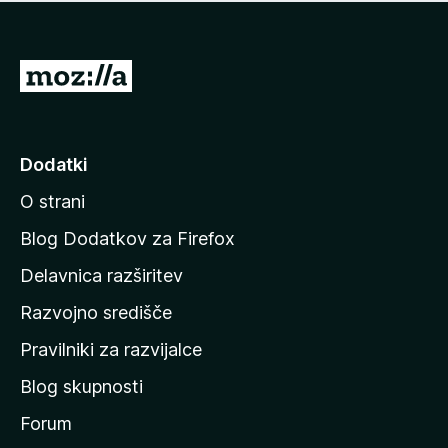
i
e
o
n
c
o
e
P
n
o
j
j
e
n
d
Dodatki
o
i
O strani
n
a
Blog Dodatkov za Firefox
d
Delavnica razširitev
o
Razvojno središče
m
a
Pravilniki za razvijalce
č
Blog skupnosti
o
s
Forum