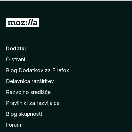
i
e
o
n
c
o
e
P
n
o
j
j
e
n
d
Dodatki
o
i
O strani
n
a
Blog Dodatkov za Firefox
d
Delavnica razširitev
o
Razvojno središče
m
a
Pravilniki za razvijalce
č
Blog skupnosti
o
s
Forum