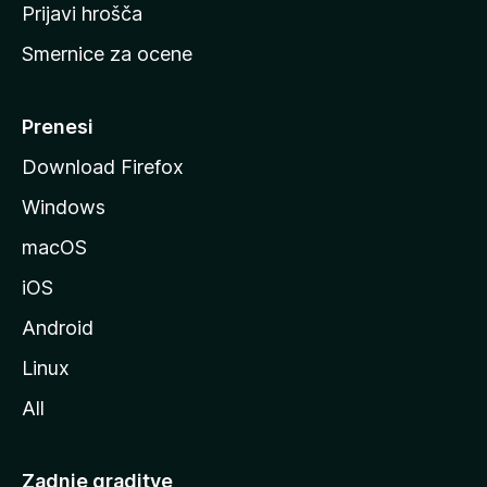
t
Prijavi hrošča
r
Smernice za ocene
a
n
M
Prenesi
o
Download Firefox
z
Windows
i
l
macOS
l
iOS
e
Android
Linux
All
Zadnje graditve