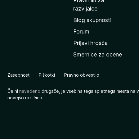
Pravilniki za
a
razvijalce
č
Blog skupnosti
o
s
Forum
t
Prijavi hrošča
r
Smernice za ocene
a
n
M
Zasebnost
Piškotki
Pravno obvestilo
o
z
Če ni
navedeno
drugače, je vsebina tega spletnega mesta na v
i
novejšo različico.
l
l
e