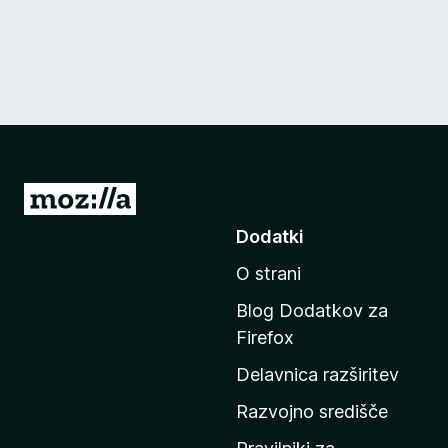
P
o
Dodatki
j
O strani
d
i
Blog Dodatkov za
n
Firefox
a
Delavnica razširitev
d
o
Razvojno središče
m