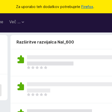
Za uporabo teh dodatkov potrebujete
Firefox
.
me
Več …
Razširitve razvijalca Nal_600
Š
e
n
i
o
c
Š
e
e
n
n
j
i