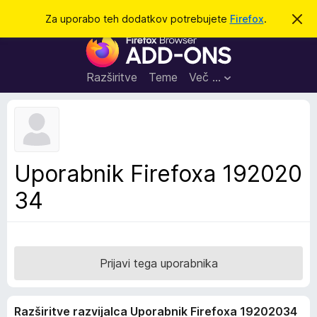
I
Prijava
Za uporabo teh dodatkov potrebujete
Firefox
.
S
k
š
D
r
č
i
o
j
i
d
o
Razširitve
Teme
Več …
b
a
v
t
e
s
k
t
i
i
l
z
Uporabnik Firefoxa 192020
o
a
34
b
r
s
k
a
Prijavi tega uporabnika
l
n
Razširitve razvijalca Uporabnik Firefoxa 19202034
i