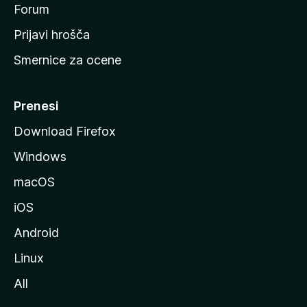
s
Forum
t
Prijavi hrošča
r
Smernice za ocene
a
n
M
Prenesi
o
Download Firefox
z
Windows
i
l
macOS
l
iOS
e
Android
Linux
All