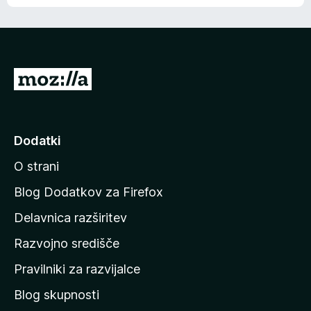
e
n
n
j
i
e
o
n
c
o
e
P
n
o
j
j
e
n
d
Dodatki
o
i
O strani
n
a
Blog Dodatkov za Firefox
d
Delavnica razširitev
o
Razvojno središče
m
a
Pravilniki za razvijalce
č
Blog skupnosti
o