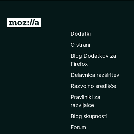
k
F
i
P
r
o
Dodatki
e
j
f
O strani
d
o
i
x
Blog Dodatkov za
n
Firefox
a
Delavnica razširitev
d
o
Razvojno središče
m
Pravilniki za
a
razvijalce
č
Blog skupnosti
o
s
Forum