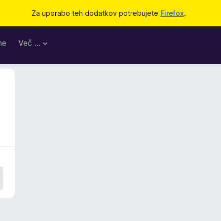
Za uporabo teh dodatkov potrebujete
Firefox
.
me
Več …