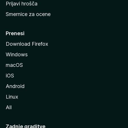
t
Prijavi hrošča
r
Smernice za ocene
a
n
M
Prenesi
o
Download Firefox
z
Windows
i
l
macOS
l
iOS
e
Android
Linux
All
Zadnje graditve