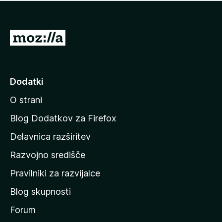
i
e
o
n
c
o
e
P
n
o
j
j
e
n
d
Dodatki
o
i
O strani
n
a
Blog Dodatkov za Firefox
d
Delavnica razširitev
o
Razvojno središče
m
a
Pravilniki za razvijalce
č
Blog skupnosti
o
s
Forum