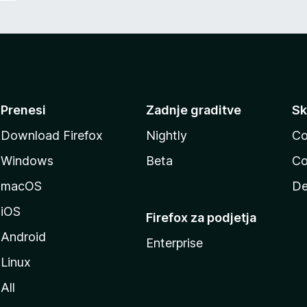
Prenesi
Zadnje graditve
Sk
Download Firefox
Nightly
Co
Windows
Beta
Co
macOS
De
iOS
Firefox za podjetja
Android
Enterprise
Linux
All