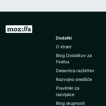
k
F
i
r
e
P
f
o
Dodatki
o
j
x
O strani
d
i
Blog Dodatkov za
n
Firefox
a
Delavnica razširitev
d
o
Razvojno središče
m
Pravilniki za
a
razvijalce
č
Blog skupnosti
o