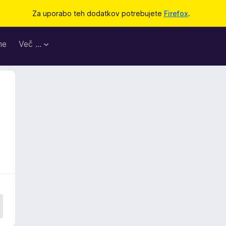
Za uporabo teh dodatkov potrebujete
Firefox
.
me
Več …