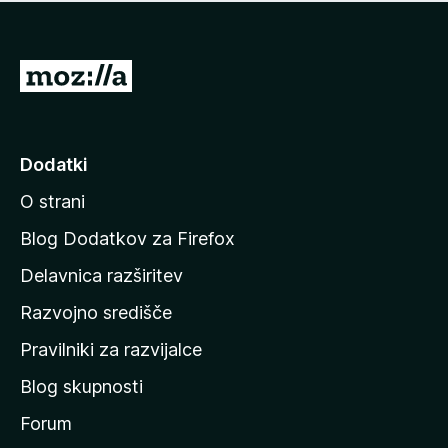
i
e
o
n
c
o
e
P
n
o
j
j
e
n
d
Dodatki
o
i
O strani
n
a
Blog Dodatkov za Firefox
d
Delavnica razširitev
o
Razvojno središče
m
a
Pravilniki za razvijalce
č
Blog skupnosti
o
s
Forum