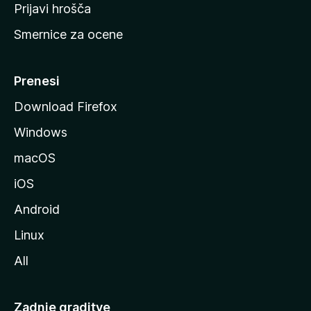
t
Prijavi hrošča
r
Smernice za ocene
a
n
M
Prenesi
o
Download Firefox
z
Windows
i
l
macOS
l
iOS
e
Android
Linux
All
Zadnje graditve