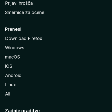
t
Prijavi hrošča
r
Smernice za ocene
a
n
M
Prenesi
o
Download Firefox
z
Windows
i
l
macOS
l
iOS
e
Android
Linux
All
Zadnje graditve