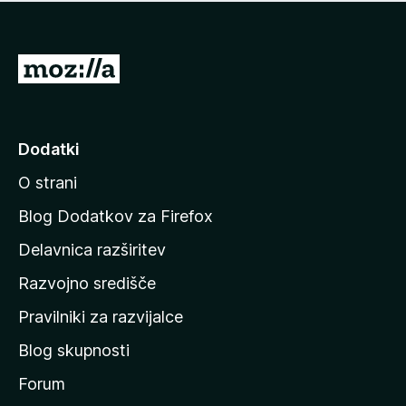
i
e
o
n
c
o
e
P
n
o
j
j
e
n
d
Dodatki
o
i
O strani
n
a
Blog Dodatkov za Firefox
d
Delavnica razširitev
o
Razvojno središče
m
a
Pravilniki za razvijalce
č
Blog skupnosti
o
s
Forum