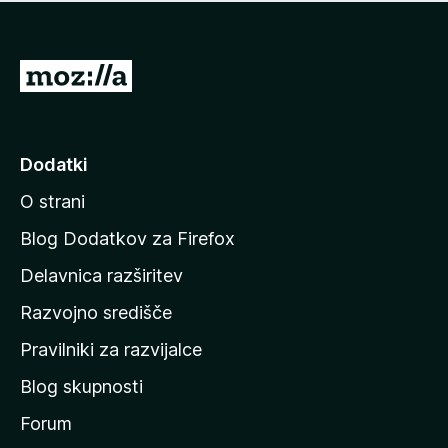
i
e
o
n
c
o
e
P
n
o
j
j
e
n
d
Dodatki
o
i
O strani
n
a
Blog Dodatkov za Firefox
d
Delavnica razširitev
o
Razvojno središče
m
a
Pravilniki za razvijalce
č
Blog skupnosti
o
s
Forum