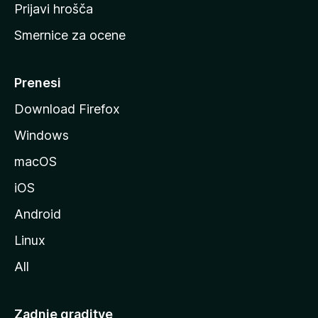
t
Prijavi hrošča
r
Smernice za ocene
a
n
M
Prenesi
o
Download Firefox
z
Windows
i
l
macOS
l
iOS
e
Android
Linux
All
Zadnje graditve