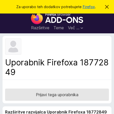
I
Prijava
Za uporabo teh dodatkov potrebujete
Firefox
.
S
k
š
D
r
č
i
o
j
i
d
o
Razširitve
Teme
Več …
b
a
v
t
e
s
k
t
i
i
l
z
Uporabnik Firefoxa 187728
o
a
49
b
r
s
k
a
Prijavi tega uporabnika
l
n
Razširitve razvijalca Uporabnik Firefoxa 18772849
i