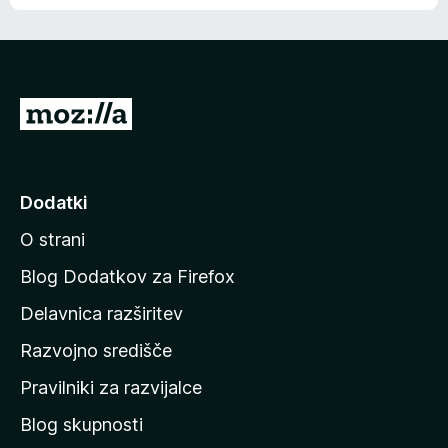
e
n
n
j
i
e
o
n
c
o
e
P
n
o
j
j
e
n
d
Dodatki
o
i
O strani
n
a
Blog Dodatkov za Firefox
d
Delavnica razširitev
o
Razvojno središče
m
a
Pravilniki za razvijalce
č
Blog skupnosti
o