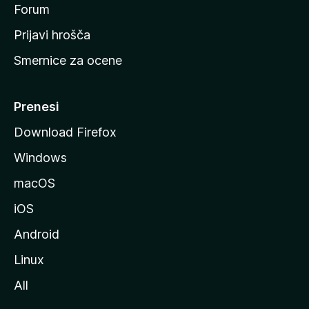
s
Forum
t
Prijavi hrošča
r
Smernice za ocene
a
n
M
Prenesi
o
Download Firefox
z
Windows
i
l
macOS
l
iOS
e
Android
Linux
All