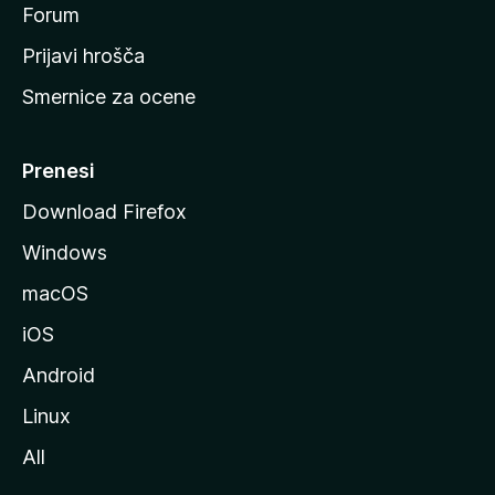
s
Forum
t
Prijavi hrošča
r
Smernice za ocene
a
n
M
Prenesi
o
Download Firefox
z
Windows
i
l
macOS
l
iOS
e
Android
Linux
All