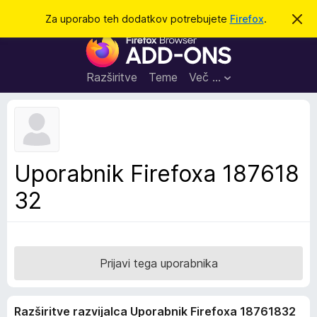
I
Prijava
Za uporabo teh dodatkov potrebujete
Firefox
.
S
k
š
D
r
č
i
o
j
i
d
o
Razširitve
Teme
Več …
b
a
v
t
e
s
k
t
i
i
l
z
Uporabnik Firefoxa 187618
o
a
32
b
r
s
k
a
Prijavi tega uporabnika
l
n
Razširitve razvijalca Uporabnik Firefoxa 18761832
i