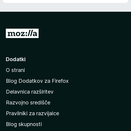
e
n
n
j
i
e
o
n
c
o
e
P
n
o
j
j
e
n
d
Dodatki
o
i
O strani
n
a
Blog Dodatkov za Firefox
d
Delavnica razširitev
o
Razvojno središče
m
a
Pravilniki za razvijalce
č
Blog skupnosti
o