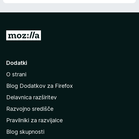
e
n
n
j
i
e
o
n
c
o
e
P
n
o
j
j
e
n
d
Dodatki
o
i
O strani
n
a
Blog Dodatkov za Firefox
d
Delavnica razširitev
o
Razvojno središče
m
a
Pravilniki za razvijalce
č
Blog skupnosti
o