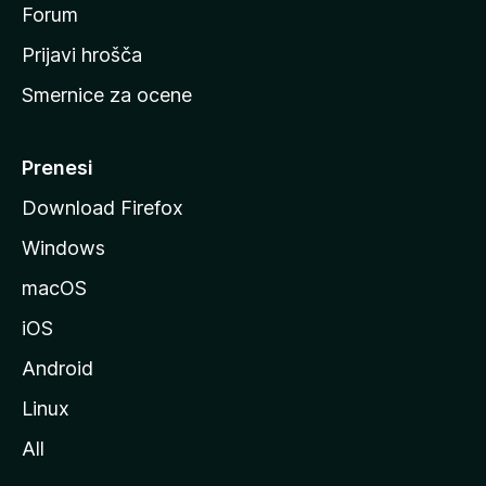
s
Forum
t
Prijavi hrošča
r
Smernice za ocene
a
n
M
Prenesi
o
Download Firefox
z
Windows
i
l
macOS
l
iOS
e
Android
Linux
All