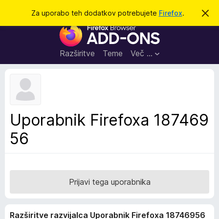
I
Prijava
Za uporabo teh dodatkov potrebujete
Firefox
.
S
k
š
D
r
č
i
o
j
i
d
o
Razširitve
Teme
Več …
b
a
v
t
e
s
k
t
i
i
l
z
Uporabnik Firefoxa 187469
o
a
56
b
r
s
k
a
Prijavi tega uporabnika
l
n
Razširitve razvijalca Uporabnik Firefoxa 18746956
i