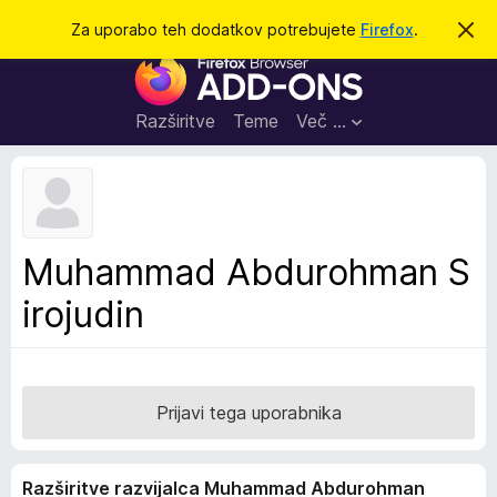
I
Prijava
Za uporabo teh dodatkov potrebujete
Firefox
.
S
k
š
D
r
č
i
o
j
i
d
o
Razširitve
Teme
Več …
b
a
v
t
e
s
k
t
i
i
l
z
Muhammad Abdurohman S
o
a
irojudin
b
r
s
k
a
Prijavi tega uporabnika
l
n
Razširitve razvijalca Muhammad Abdurohman
i