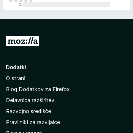
Š
e
e
n
n
j
i
e
o
n
c
o
e
P
n
o
j
j
e
n
d
Dodatki
o
i
O strani
n
a
Blog Dodatkov za Firefox
d
Delavnica razširitev
o
Razvojno središče
m
a
Pravilniki za razvijalce
č