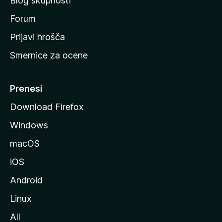
Blog skupnosti
o
s
Forum
t
Prijavi hrošča
r
Smernice za ocene
a
n
M
Prenesi
o
Download Firefox
z
Windows
i
l
macOS
l
iOS
e
Android
Linux
All